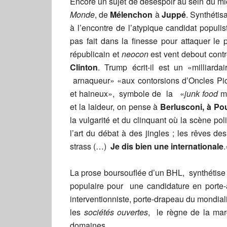
Encore un sujet de désespoir au sein du m
Monde
, de
Mélenchon
à
Juppé
. Synthétis
à l’encontre de l’atypique candidat populis
pas fait dans la finesse pour attaquer le 
républicain et
neocon
est vent debout cont
Clinton
. Trump écrit-il est un «milliardai
arnaqueur» «aux contorsions d’Oncles Pic
et haineux», symbole de la «
junk food
me
et la laideur, on pense à
Berlusconi, à
Pou
la vulgarité et du clinquant où la scène pol
l’art du débat à des jingles ; les rêves d
strass (…)
Je dis bien une internationale
La prose boursouflée d’un BHL, synthétis
populaire pour une candidature en porte
interventionniste, porte-drapeau du mondiali
les
sociétés ouvertes
, le règne de la mar
domaines.