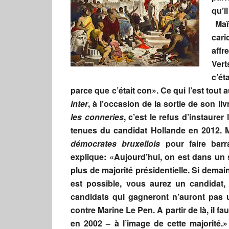
qu’i
Maï
car
affr
Vert
c’ét
parce que c’était con». Ce qui l’est tout 
inter
, à l’occasion de la sortie de son l
les conneries
, c’est le refus d’instaur
tenues du candidat Hollande en 2012. M
démocrates bruxellois
pour faire barr
explique: «Aujourd’hui, on est dans un s
plus de majorité présidentielle. Si dema
est possible, vous aurez un candidat,
candidats qui gagneront n’auront pas un
contre Marine Le Pen. A partir de là, il f
en 2002 – à l’image de cette majorité