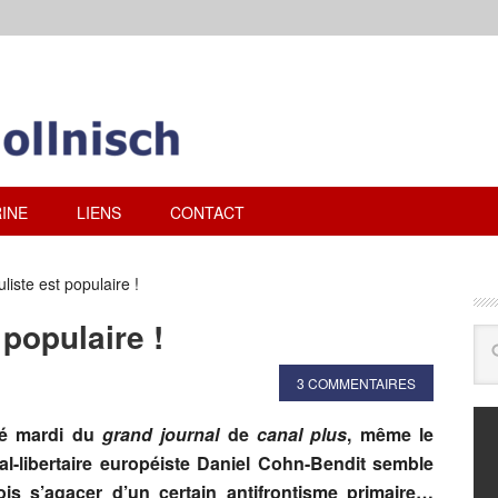
INE
LIENS
CONTACT
iste est populaire !
populaire !
3 COMMENTAIRES
té mardi du
grand journal
de
canal plus
, même le
ral-libertaire européiste Daniel Cohn-Bendit semble
ois s’agacer d’un certain antifrontisme primaire…