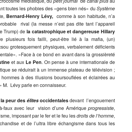
icrocosme médiatique, du
petit journal
de
canal plus
au
ant toutes les phobies des «gens bien nés» du
Système
te,
Bernard-Henry Lévy,
comme à son habitude, n’a
probable rival (la messe n’est pas dite tant l’appareil
re Trump) de
la catastrophique et dangereuse Hillary
re plusieurs fois failli, peut-être lié à la mafia, (un)
sou grotesquement physiques, verbalement déficients
ntale». «Face à ce bond en avant dans la grossièreté
tine
et aux
Le Pen
. On pense à une internationale de
itique se réduirait à un immense plateau de télévision ;
es hommes à des illusions boursouflées et éclairées au
.» M. Lévy parle en connaisseur.
e
la peur des
élites
occidentales
devant l’engouement
-à-faux avec leur vision d’une Amérique
progressiste
,
sme, imposant par le fer et le feu les
droits de l’homme
,
chandise et de l’ultra libre échangisme dans tous les