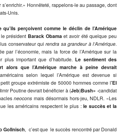
ur s’enrichir.» Honnêteté, rappelons-le au passage, dont
tats-Unis.
e qu’ils perçoivent comme le déclin de l’Amérique
le président
Barack Obama
et avoir été quelque peu
plus conservateur qui
rendra sa grandeur à l’Amérique
.
ée par l’économie, mais la force de l’Amérique sur la
ur plus important que d’habitude.
Le sentiment des
rt alors que l’Amérique marche à peine devrait
américains selon lequel l’Amérique est devenue si
un petit groupe extrémiste de 50000 hommes comme l
’EI
imir Poutine devrait bénéficier à (
Jeb
)
Bush»
-candidat
nacles
neocons
mais désormais hors-jeu, NDLR. «Les
ue les américains respectent le plus :
le succès et la
 Gollnisch
, c’est que le succès rencontré par Donald