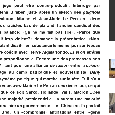
l juge peut être contre-productif. Interrogé par
tena Biraben juste après un sketch des
guignols
icaturant Marine et Jean-Marie Le Pen en deux
eux racistes bas de plafond, l’ancien candidat des
s balance: «Ça ne me fait pas rire». «Parce que
ait trop violent?» demande la présentatrice. «Non,
autant disait-il en substance le même jour sur
France
ivre coécrit avec Hervé Algalarrondo,
Et si on arrêtait
er la proportionnelle. Encore une des promesses non
ilitant pour une alliance
de raison
entre
sociaux-
age au camp patriotique et souverainiste,
Dany
ystème politique qui marche sur la tête. Et il n’y a
in vous avez Marine Le Pen au deuxième tour, ce qui
 que ce soit Sarko, Hollande, Valls, Macron…Ces
e majorité présidentielle. Ils auront une majorité
audra faire un gouvernement – et Chirac ne l’a pas fait
.» Bref, un «compromis» antinational entre «gens