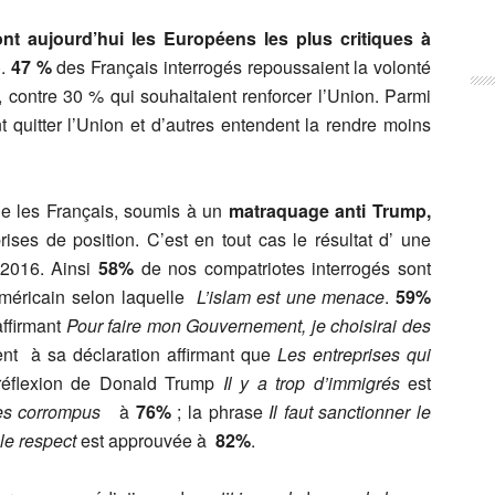
ont aujourd’hui les Européens les plus critiques à
.
47 %
des Français interrogés repoussaient la volonté
, contre 30 % qui souhaitaient renforcer l’Union. Parmi
t quitter l’Union et d’autres entendent la rendre moins
que les Français, soumis à un
matraquage anti Trump,
es de position. C’est en tout cas le résultat d’ une
 2016. Ainsi
58%
de nos compatriotes interrogés sont
américain selon laquelle
L’islam est une menace
.
59%
ffirmant
Pour faire mon Gouvernement, je choisirai des
nt à sa déclaration affirmant que
Les entreprises qui
réflexion de Donald Trump
Il y a trop d’immigrés
est
des corrompus
à
76%
; la phrase
Il faut sanctionner le
 le respect
est approuvée à
82%
.