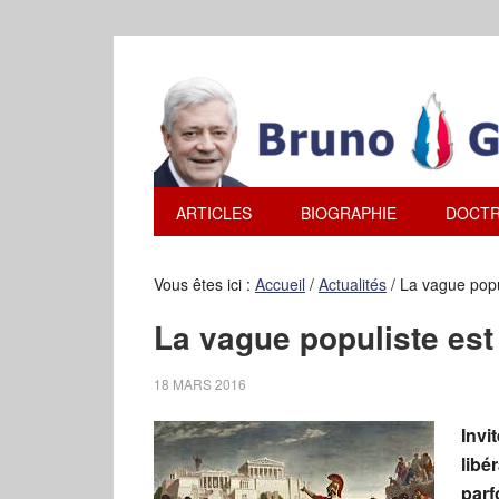
ARTICLES
BIOGRAPHIE
DOCTR
Vous êtes ici :
Accueil
/
Actualités
/
La vague popul
La vague populiste est 
18 MARS 2016
Invi
libé
parf