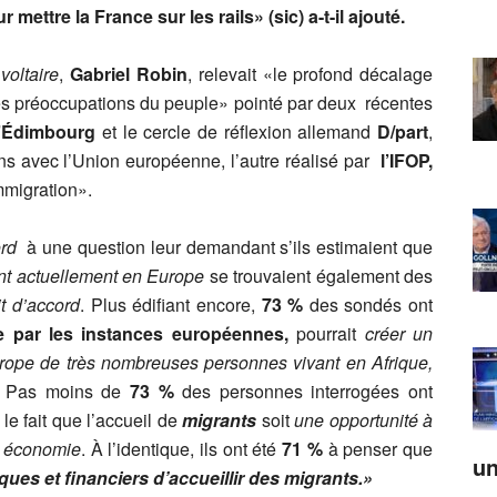
ettre la France sur les rails» (sic) a-t-il ajouté.
voltaire
,
Gabriel Robin
, relevait «le profond décalage
 les préoccupations du peuple» pointé par deux récentes
 d’Édimbourg
et le cercle de réflexion allemand
D/part
,
ens avec l’Union européenne, l’autre réalisé par
l’IFOP,
immigration».
rd
à une question leur demandant s’ils estimaient que
ent actuellement en Europe
se trouvaient également des
it d’accord
. Plus édifiant encore,
73 %
des sondés ont
ue par les instances européennes,
pourrait
créer un
Europe de très nombreuses personnes vivant en Afrique,
 Pas moins de
73 %
des personnes interrogées ont
le fait que l’accueil de
migrants
soit
une opportunité à
re économie
. À l’identique, ils ont été
71 %
à penser que
un
s et financiers d’accueillir des migrants.»