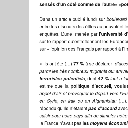
sensés d’un côté comme de l’autre» «pour m
Dans un article publié lundi sur
boulevard 
entre les discours des élites au pouvoir et
enquêtes. L’une menée par
l’université
sur le rapport qu’entretiennent les Europé
sur «l’opinion des Français par rapport à l’
« Ils ont été (…)
77 %
à se déclarer
d’acco
parmi les très nombreux migrants qui arriv
terroristes potentiels
, dont
42 %
tout à fa
estimé que la
politique d’accueil, voul
appel d’air et provoquer le départ vers l’
en Syrie, en Irak ou en Afghanistan
(…).
répondu qu’ils n’étaient
pas d’accord
avec 
saisir pour notre pays afin de stimuler not
la France n’avait pas
les
moyens économique