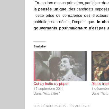
Trump lors de ses primaires, participe de
c
la pensée unique,
des candidats imposé
cette prise de conscience des électeurs 
patriotique au déclin, l’espoir que
le ch
gouvernants p
ost nationaux
n’est pas un
Similaire
Qui s’y frotte s’y pique!
Diable fronti
15 septembre 2011
1 décembr
Dans "Actualités"
Dans "Actua
CLASSÉ SOUS :
ACTUALITÉS
,
ARCHIVES