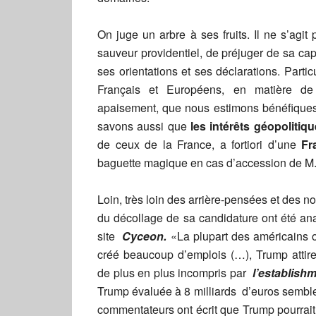
On juge un arbre à ses fruits. Il ne s’agi
sauveur providentiel, de préjuger de sa capa
ses orientations et ses déclarations. Part
Français et Européens, en matière de 
apaisement, que nous estimons bénéfiques, 
savons aussi que
les intérêts géopoliti
de ceux de la France, a fortiori d’une
Fr
baguette magique en cas d’accession de M.
Loin, très loin des arrière-pensées et des n
du décollage de sa candidature ont été ana
site
Cyceon.
«La plupart des américains o
créé beaucoup d’emplois (…), Trump attir
de plus en plus incompris par
l’establis
Trump évaluée à 8 milliards d’euros semble
commentateurs ont écrit que Trump pourrait 