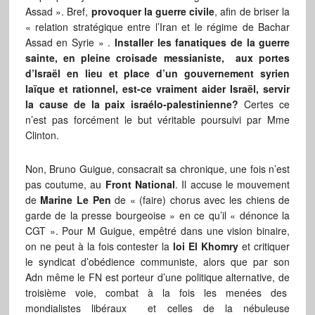
Assad ». Bref,
provoquer la guerre civile
, afin de briser la
« relation stratégique entre l’Iran et le régime de Bachar
Assad en Syrie » .
Installer les fanatiques de la guerre
sainte, en pleine croisade messianiste, aux portes
d’Israël en lieu et place d’un gouvernement syrien
laïque et rationnel, est-ce vraiment aider Israël, servir
la cause de la paix israélo-palestinienne?
Certes ce
n’est pas forcément le but véritable poursuivi par Mme
Clinton.
Non, Bruno Guigue, consacrait sa chronique, une fois n’est
pas coutume, au
Front National
. Il accuse le mouvement
de
Marine Le Pen
de « (faire) chorus avec les chiens de
garde de la presse bourgeoise » en ce qu’il « dénonce la
CGT ». Pour M Guigue, empêtré dans une vision binaire,
on ne peut à la fois contester la
loi El Khomry
et critiquer
le syndicat d’obédience communiste, alors que par son
Adn même le FN est porteur d’une politique alternative, de
troisième voie, combat à la fois les menées des
mondialistes libéraux et celles de la nébuleuse