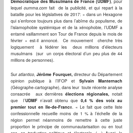
Démocratique des Musulmans de France (UDMF)
, pour
lequel
oumma.com
fait de la publicité, et qui repart à la
bataille pour les législatives de 2017: « dans un Hexagone
qui s’enfonce toujours plus dans l’abîme du populisme, de
l’islamophobie systémique et de la xénophobie, l’UDMF a
entamé vaillamment son Tour de France depuis le mois de
février » est-il annoncé. Ce mouvement cherche très
logiquement à fédérer les deux millions d’électeurs
musulmans (sur un corps électoral d’un peu plus de 44
millions de personnes).
Sur
atlantico,
Jérôme Fourquet,
directeur du Département
opinion publique à l’IFOP et
Sylvain Manternach
(Géographe-cartographe), dans leur toute récente analyse
consacrée aux dernières
élections régionales,
notait
que l’
UDMF
n’avait obtenu que
0,4 % des voix au
premier tout en Ile-de-Franc
e. « Le fait que cette liste
confessionnelle recueille moins de 1 % à l’échelle de la
région permet néanmoins de remettre à cette juste
proportion le principe de communautarisation ou en tout