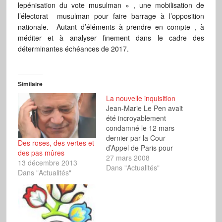
lepénisation du vote musulman » , une mobilisation de
l’électorat musulman pour faire barrage à l’opposition
nationale. Autant d’éléments à prendre en compte , à
méditer et à analyser finement dans le cadre des
déterminantes échéances de 2017.
Similaire
La nouvelle inquisition
Jean-Marie Le Pen avait
été incroyablement
condamné le 12 mars
dernier par la Cour
Des roses, des vertes et
d’Appel de Paris pour
des pas mûres
avoir rapporté dans les
27 mars 2008
13 décembre 2013
colonnes du Monde, en
Dans "Actualités"
Dans "Actualités"
avril 2003, ce que les
Français lui disaient
dans ses réunions
publiques sur les
conséquences, dans