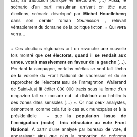
cas, sa traduction politique et électorale. (…) Aussi, le
scénario d’un parti musulman arrivant en tête aux
élections, scénario développé par
Michel Houellebecq
dans son dernier roman
Soumission
, relevait
véritablement du domaine de la politique fiction. » Qui vivra
verra…
« Ces élections régionales ont en revanche une nouvelle
fois montré que
cet électorat, quand il se rendait aux
urnes, votait massivement en faveur de la gauche
(…).
Pendant la campagne, certains médias se sont fait l’écho
de la volonté du Front National de s’adresser et de se
rapprocher de l’électorat issu de l’immigration. Wallerand
de Saint-Just fit éditer 600 000 tracts sous la forme d’un
magazine fait sur mesure qui fut distribué aux habitants
des zones dites sensibles (…) ». Or nos deux analystes,
démontrent, comme cela fut le cas aux municipales et à la
présidentielle « que
la population issue de
l’immigration (reste) très réfractaire au vote Front
National.
A partir d’une analyse par bureaux de vote, il
apparaissait ainsi que plus la proportion de prénoms