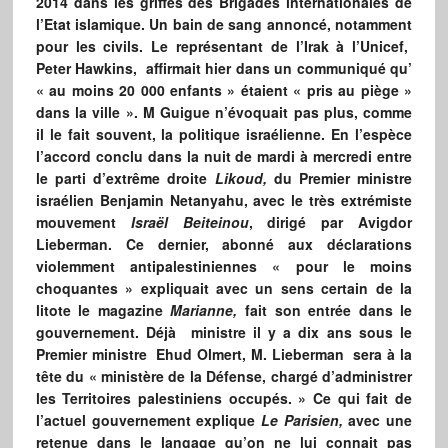
2014 dans les griffes des Brigades internationales de
l’Etat islamique. Un bain de sang annoncé, notamment
pour les civils. Le représentant de l’Irak à l’Unicef,
Peter Hawkins, affirmait hier dans un communiqué qu’
« au moins 20 000 enfants » étaient « pris au piège »
dans la ville ». M Guigue n’évoquait pas plus, comme
il le fait souvent, la politique israélienne. En l’espèce
l’accord conclu dans la nuit de mardi à mercredi entre
le parti d’extrême droite
Likoud,
du Premier ministre
israélien Benjamin Netanyahu, avec le très extrémiste
mouvement
Israël Beiteinou
, dirigé par Avigdor
Lieberman. Ce dernier, abonné aux déclarations
violemment antipalestiniennes « pour le moins
choquantes » expliquait avec un sens certain de la
litote le magazine
Marianne,
fait son entrée dans le
gouvernement. Déjà ministre il y a dix ans sous le
Premier ministre Ehud Olmert, M. Lieberman sera à la
tête du « ministère de la Défense, chargé d’administrer
les Territoires palestiniens occupés. » Ce qui fait de
l’actuel gouvernement explique
Le Parisien,
avec une
retenue dans le langage qu’on ne lui connait pas