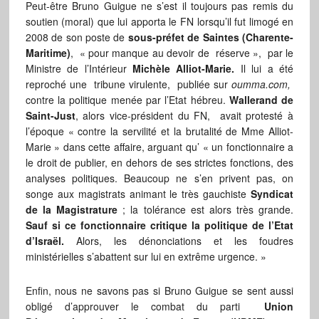
Peut-être Bruno Guigue ne s’est il toujours pas remis du
soutien (moral) que lui apporta le FN lorsqu’il fut limogé en
2008 de son poste de
sous-préfet de Saintes (Charente-
Maritime)
, « pour manque au devoir de réserve », par le
Ministre de l’Intérieur
Michèle Alliot-Marie.
Il lui a été
reproché une tribune virulente, publiée sur
oumma.com,
contre la politique menée par l’Etat hébreu.
Wallerand de
Saint-Just
, alors vice-président du FN, avait protesté à
l’époque « contre la servilité et la brutalité de Mme Alliot-
Marie » dans cette affaire, arguant qu’ « un fonctionnaire a
le droit de publier, en dehors de ses strictes fonctions, des
analyses politiques. Beaucoup ne s’en privent pas, on
songe aux magistrats animant le très gauchiste
Syndicat
de la Magistrature
; la tolérance est alors très grande.
Sauf si ce fonctionnaire critique la politique de l’Etat
d’Israël.
Alors, les dénonciations et les foudres
ministérielles s’abattent sur lui en extrême urgence. »
Enfin, nous ne savons pas si Bruno Guigue se sent aussi
obligé d’approuver le combat du parti
Union