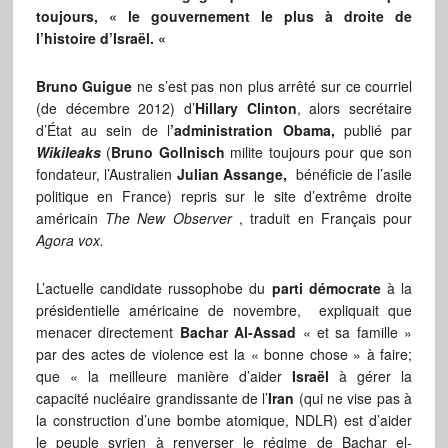
toujours, « le gouvernement le plus à droite de
l’histoire d’Israël. «
Bruno Guigue
ne s’est pas non plus arrêté sur ce courriel
(de décembre 2012) d’
Hillary Clinton
, alors secrétaire
d’État au sein de l
’administration Obama,
publié par
Wikileaks
(
Bruno Gollnisch
milite toujours pour que son
fondateur, l’Australien
Julian Assange,
bénéficie de l’asile
politique en France) repris sur le site d’extrême droite
américain
The New Observer
, traduit en Français pour
Agora vox.
L’actuelle candidate russophobe du
parti démocrate
à la
présidentielle américaine de novembre, expliquait que
menacer directement
Bachar Al-Assad
« et sa famille »
par des actes de violence est la « bonne chose » à faire;
que « la meilleure manière d’aider
Israël
à gérer la
capacité nucléaire grandissante de l’
Iran
(qui ne vise pas à
la construction d’une bombe atomique, NDLR) est d’aider
le peuple syrien à renverser le régime de Bachar el-