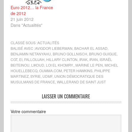
leur vie quotidienne, de
Euro 2012… la France
l’immigration de
de 2012
peuplement :…
21 juin 2012
Dans "Actualités"
CLASSÉ SOUS :
ACTUALITÉS
BALISÉ AVEC :
AVIGDOR LIEBERMAN
,
BACHAR EL ASSAD
,
BENJAMIN NETANYAHU
,
BRUNO GOLLNISCH
,
BRUNO GUIGUE
,
CGT
,
EI
,
FALLOUJAH
,
HILLARY CLINTON
,
IRAK
,
IRAN
,
ISRAËL
BEITEINOU
,
LIKOUD
,
LOI EL KHOMRY.
,
MARINE LE PEN
,
MICHEL
HOUELLEBECQ
,
OUMMA.COM
,
PETER HAWKINS
,
PHILIPPE
MARTINEZ
,
SYRIE
,
UDMF
,
UNION DÉMOCRATIQUE DES
MUSULMANS DE FRANCE
,
WALLERAND DE SAINT JUST
LAISSER UN COMMENTAIRE
Votre commentaire