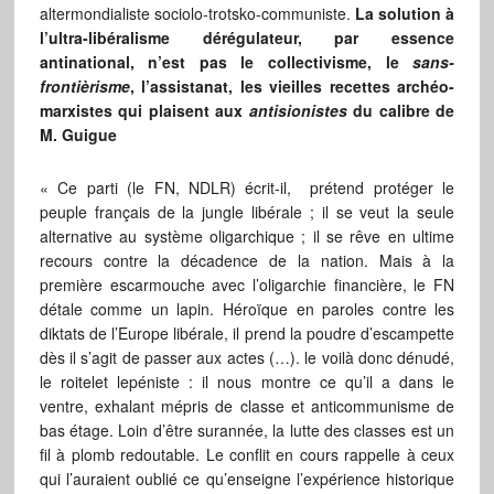
altermondialiste sociolo-trotsko-communiste.
La solution à
l’ultra-libéralisme dérégulateur, par essence
antinational, n’est pas le collectivisme, le
sans-
frontièrisme
, l’assistanat, les vieilles recettes archéo-
marxistes qui plaisent aux
antisionistes
du calibre de
M. Guigue
« Ce parti (le FN, NDLR) écrit-il, prétend protéger le
peuple français de la jungle libérale ; il se veut la seule
alternative au système oligarchique ; il se rêve en ultime
recours contre la décadence de la nation. Mais à la
première escarmouche avec l’oligarchie financière, le FN
détale comme un lapin. Héroïque en paroles contre les
diktats de l’Europe libérale, il prend la poudre d’escampette
dès il s’agit de passer aux actes (…). le voilà donc dénudé,
le roitelet lepéniste : il nous montre ce qu’il a dans le
ventre, exhalant mépris de classe et anticommunisme de
bas étage. Loin d’être surannée, la lutte des classes est un
fil à plomb redoutable. Le conflit en cours rappelle à ceux
qui l’auraient oublié ce qu’enseigne l’expérience historique