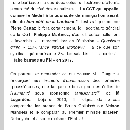
: une barricade n’a que deux côtés, et l’extrême-droite n’a
jamais été du côté des travailleurs. »
La CGT qui appelle
comme le Medef à la poursuite de immigration serait,
elle, du
bon côté de la barricade
?
Il est vrai que comme
Pierre Gattaz
le fera certainement, le secrétaire général
de la CGT,
Philippe Martinez,
s’est dit personnellement
« favorable », mercredi lors de l’émission «
Questions
d’info » LCP/France Info/Le Monde/AF,
à ce que son
syndicat (qui représente 2% des salariés…) appelle à
«
faire barrage au FN » en 2017.
On pourrait se demander ce qui pousse M. Guigue à
refourguer aux lecteurs d’
oumma.com
des formules
poussiéreuses, une langue de bois digne des éditos de
l’Humanité
sous sponsoring (
antisioniste
?) de
M
Lagardère.
Déjà en 2013, il feignait de ne pas
comprendre les propos de Bruno Gollnisch sur
Nelson
Mandela
et le comparait au Premier ministre israélien
Netanyahu et à son « racisme d’Etat » !