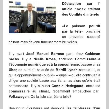
Déclaration sur l’
article 162.12 traitant
des Conflits d’intérêts
«Le poisson pourrit
par la tête
» proclame
un proverbe supposé
chinois mais devenu furieusement bruxellois.
Il y avait
José Manuel Barroso
parti chez
Goldman
Sachs.
Il y a
Neelie Kroes
, ancienne
Commissaire à
l’économie numérique et à la concurrence,
passée chez
Uber,
de surcroît salariée de
Merrill Lynch
semble-t-il, et
qui a opportunément «oublié» – oups! – qu’elle continuait à
diriger une société basée aux Bahamas alors qu’elle était
commissaire. Il y a aussi
Connie Hedegaard,
ancienne
commissaire au climat
, récemment embauchée par
Volkswagen
. Où la liste s’arrêtera-telle?
Beaucoup d’orateurs ont dénoncé
les faiblesses d’un