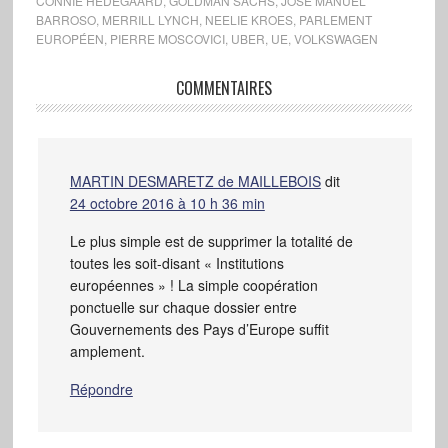
CONNIE HEDEGAARD
,
GOLDMAN SACHS
,
JOSÉ MANUEL
BARROSO
,
MERRILL LYNCH
,
NEELIE KROES
,
PARLEMENT
EUROPÉEN
,
PIERRE MOSCOVICI
,
UBER
,
UE
,
VOLKSWAGEN
COMMENTAIRES
MARTIN DESMARETZ de MAILLEBOIS
dit
24 octobre 2016 à 10 h 36 min
Le plus simple est de supprimer la totalité de
toutes les soit-disant « Institutions
européennes » ! La simple coopération
ponctuelle sur chaque dossier entre
Gouvernements des Pays d’Europe suffit
amplement.
Répondre