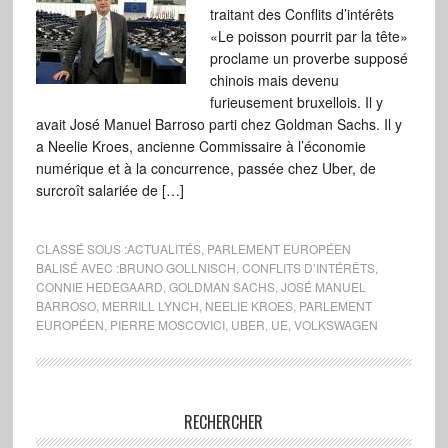
traitant des Conflits d’intérêts
«Le poisson pourrit par la tête»
proclame un proverbe supposé
chinois mais devenu
furieusement bruxellois. Il y
avait José Manuel Barroso parti chez Goldman Sachs. Il y
a Neelie Kroes, ancienne Commissaire à l’économie
numérique et à la concurrence, passée chez Uber, de
surcroît salariée de […]
CLASSÉ SOUS :
ACTUALITÉS
,
PARLEMENT EUROPÉEN
BALISÉ AVEC :
BRUNO GOLLNISCH
,
CONFLITS D’INTÉRÊTS
,
CONNIE HEDEGAARD
,
GOLDMAN SACHS
,
JOSÉ MANUEL
BARROSO
,
MERRILL LYNCH
,
NEELIE KROES
,
PARLEMENT
EUROPÉEN
,
PIERRE MOSCOVICI
,
UBER
,
UE
,
VOLKSWAGEN
RECHERCHER