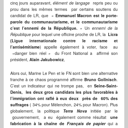
cinq jours auparavant,
élément de langage
repris peu ou
prou dans les mêmes termes par certains soutiens du
candidat de LR, que «
Emmanuel Macron est le porte-
parole du communautarisme, et le communautarisme
c’est l’ennemi de la République.
» Un
ennemi de la
République
pour lequel une officine proche de LR, la
Licra
(Ligue internationale contre le racisme et
l’antisémitisme
) appelle également à voter, face au
«danger bien réel
»
du Front National a affirmé son
président,
Alain Jakubowicz
,
Alors oui, Marine Le Pen et le FN sont bien une alternative
franche à ce chaos programmé affirme
Bruno Gollnisch
.
C’est un indicateur qui ne trompe pas, en
Seine-Saint-
Denis,
les deux gros candidats les plus favorables à
l’immigration ont raflé à eux deux près de 60% des
suffrages
( 34% pour Mélenchon, 24% pour Macron). Plus
globalement, la politique
Terra Nova
initiée par le
gouvernement, a eu également comme résultat
une
fabrication à la chaîne de
Français de papier
qui a