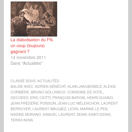
La diabolisation du FN,
un coup (toujours)
gagnant ?
14 novembre 2011
Dans "Actualités"
CLASSÉ SOUS :
ACTUALITÉS
BALISÉ AVEC :
ADRIEN SÉNÉCAT
,
ALAIN JAKUBOWICZ
,
ALEXIS
CORBIÈRE
,
BRUNO GOLLNISCH
,
CONSIGNE DE VOTE.
,
DECODEX
,
ERIC CIOTTI
,
FRANÇOIS BAROIN
,
HENRI GUAINO
,
JEAN-FRÉDÉRIC POISSON
,
JEAN-LUC MÉLENCHON
,
LAURENT
BERRUYER
,
LAURENT WAUQIEZ
,
LICRA
,
MARINE LE PEN
,
NADINE MORANO
,
SAMUEL LAURENT
,
SEINE-SAINT-DENIS
,
TERRA NOVA