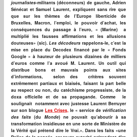
journalistes-
militants (déconneurs) de gauche, Adrien
Sénécat et Samuel Laurent, expliquent sans rire que
que sur les thèmes de l’Europe liberticide de
Bruxelles, Macron, l’emploi, le pouvoir d’achat, les
conséquences du passage à l’euro, « (Marine) a
multiplié les fausses affirmations et les allusions
douteuses» (sic).
Les décodeurs
rappelons-le, c’est la
mise en place du Decodex financé par le « Fonds
Google » à hauteur de plusieurs dizaines de milliers
d’euros comme l’a avoué M. Laurent. Un outil qui
distribue bons et mauvais points aux sites
d’informations, selon des critères souvent
extrêmement partiaux et biaisés, faisant la part belle
au respect ou non, du catéchisme progressiste, de la
doxa officielle et de sa propagande. Comme le
soulignait notamment avec justesse Laurent Berruyer
sur son blogue
Les Crises,
le « service de
vérification
des faits
(du
Monde
) ne pouvait qu’aboutir à sa
transformation insidieuse en une sorte de Ministère de
la Vérité qui prétend dire le Vrai.». Dans les faits «une