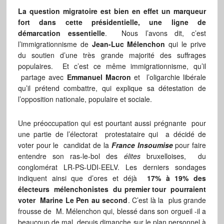
La question migratoire est bien en effet un marqueur
fort dans cette présidentielle, une ligne de
démarcation essentielle
. Nous l’avons dit, c’est
l’immigrationnisme de
Jean-Luc Mélenchon
qui le prive
du soutien d’une très grande majorité des suffrages
populaires. Et c’est ce même immigrationnisme, qu’il
partage avec
Emmanuel Macron
et l’oligarchie libérale
qu’il prétend combattre, qui explique sa détestation de
l’opposition nationale, populaire et sociale.
Une préoccupation qui est pourtant aussi prégnante pour
une partie de l’électorat protestataire qui a décidé de
voter pour le candidat de la
France Insoumise
pour faire
entendre son ras-le-bol des
élites
bruxelloises, du
conglomérat LR-PS-UDI-EELV. Les derniers sondages
indiquent ainsi que d’ores et déjà
17% à 19% des
électeurs mélenchonistes du premier tour pourraient
voter Marine Le Pen au second
. C’est là la plus grande
frousse de M. Mélenchon qui, blessé dans son orgueil -il a
beaucoup de mal depuis dimanche sur le plan personnel à