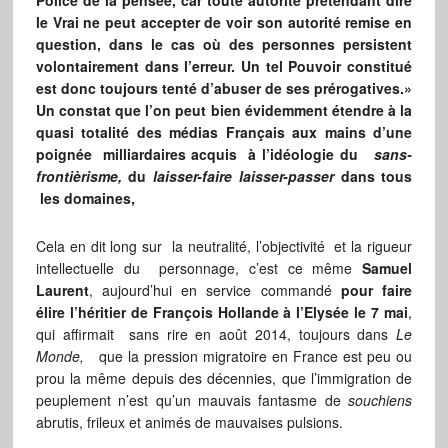
Police de la pensée, car toute autorité prétendant dire
le Vrai ne peut accepter de voir son autorité remise en
question, dans le cas où des personnes persistent
volontairement dans l’erreur. Un tel Pouvoir constitué
est donc toujours tenté d’abuser de ses prérogatives.»
Un constat que l’on peut bien évidemment étendre à la
quasi totalité des médias Français aux mains d’une
poignée milliardaires acquis à l’idéologie du
sans-
frontièrisme,
du
laisser-faire laisser-passer
dans tous
les domaines,
Cela en dit long sur la neutralité, l’objectivité et la rigueur
intellectuelle du personnage, c’est ce même
Samuel
Laurent
, aujourd’hui en service commandé
pour faire
élire l’héritier de François Hollande à l’Elysée le 7 mai
,
qui affirmait sans rire en août 2014, toujours dans
Le
Monde,
que la pression migratoire en France est peu ou
prou la même depuis des décennies, que l’immigration de
peuplement n’est qu’un mauvais fantasme de
souchiens
abrutis, frileux et animés de mauvaises pulsions.