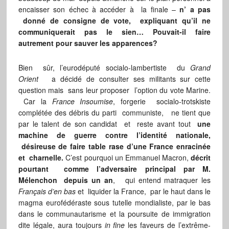
encaisser son échec à accéder à la finale –
n’ a pas
donné de consigne de vote, expliquant qu’il ne
communiquerait pas le sien… Pouvait-il faire
autrement pour sauver les apparences?
Bien sûr, l’eurodéputé socialo-lambertiste du
Grand
Orient
a décidé de consulter ses militants sur cette
question mais sans leur proposer l’option du vote Marine.
Car la
France Insoumise
, forgerie socialo-trotskiste
complétée des débris du parti communiste, ne tient que
par le talent de son candidat et reste avant tout
une
machine de guerre contre l’identité nationale,
désireuse de faire table rase d’une France enracinée
et charnelle.
C’est pourquoi un Emmanuel Macron,
décrit
pourtant comme l’adversaire principal par M.
Mélenchon depuis un an
, qui entend matraquer les
Français d’en bas
et liquider la France, par le haut dans le
magma eurofédéraste sous tutelle mondialiste, par le bas
dans le communautarisme et la poursuite de immigration
dite légale, aura toujours
in fine
les faveurs de l’extrême-