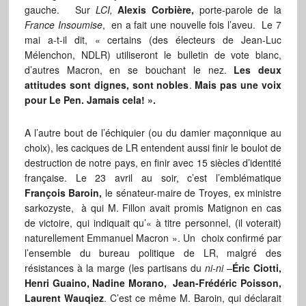
gauche. Sur
LCI,
Alexis Corbière,
porte-parole de la
France Insoumise
, en a fait une nouvelle fois l’aveu. Le 7
mai a-t-il dit, « certains (des électeurs de Jean-Luc
Mélenchon, NDLR) utiliseront le bulletin de vote blanc,
d’autres Macron, en se bouchant le nez.
Les deux
attitudes sont dignes, sont nobles
.
Mais pas une voix
pour Le Pen. Jamais cela! ».
A l’autre bout de l’échiquier (ou du damier maçonnique au
choix), les caciques de LR entendent aussi finir le boulot de
destruction de notre pays, en finir avec 15 siècles d’identité
française. Le 23 avril au soir, c’est l’emblématique
François Baroin,
le sénateur-maire de Troyes, ex ministre
sarkozyste, à qui M. Fillon avait promis Matignon en cas
de victoire, qui indiquait qu’« à titre personnel, (il voterait)
naturellement Emmanuel Macron ». Un choix confirmé par
l’ensemble du bureau politique de LR, malgré des
résistances à la marge (les partisans du
ni-ni –
Éric Ciotti,
Henri Guaino, Nadine Morano, Jean-Frédéric Poisson,
Laurent Wauqiez
. C’est ce même M. Baroin, qui déclarait