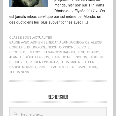
monde, hier soir sur TF1 dans
l’émission « Elysée 2017 ». On
est jamais mieux servi que par soi même Le Monde, un
des quotidiens les plus subventionnés avec […]
CLASSÉ SOUS :
ACTUALITÉS
BALISÉ AVEC :
ADRIEN SÉNÉCAT
,
ALAIN JAKUBOWICZ
,
ALEXIS
CORBIÈRE
,
BRUNO GOLLNISCH
,
CONSIGNE DE VOTE.
,
DECODEX
,
ERIC CIOTTI
,
FRANÇOIS BAROIN
,
HENRI GUAINO
,
JEAN-FRÉDÉRIC POISSON
,
JEAN-LUC MÉLENCHON
,
LAURENT
BERRUYER
,
LAURENT WAUQIEZ
,
LICRA
,
MARINE LE PEN
,
NADINE MORANO
,
SAMUEL LAURENT
,
SEINE-SAINT-DENIS
,
TERRA NOVA
RECHERCHER