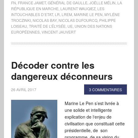
FN
,
FRANCE JAMET
,
GÉNÉRAL DE GAULLE
,
JOËLLE MÉLIN
,
LA
RÉPUBLIQUE EN MARCHE
,
LAURENT WAUQIEZ
,
LES
INTOUCHABLES D’ETAT
,
LR
,
LREM
,
MARINE LE PEN
,
MYLÉNE
TROCZINKI
,
NICOLAS BAY
,
NICOLAS DUFOURCQ
,
PHILIPPE
LOISEAU
,
TRAITÉ DE L’ÉLYSÉE
,
UE
,
UNION DES NATIONS
EUROPÉENNES
,
VINCENT JAUVERT
Décoder contre les
dangereux déconneurs
26 AVRIL 2017
3 COMMENTAIRES
Marine Le Pen s’est livrée à
une solide et intelligente
explication de l‘enjeu de
civilisation que constituait cette
présidentielle, de son
programme, de sa vision du