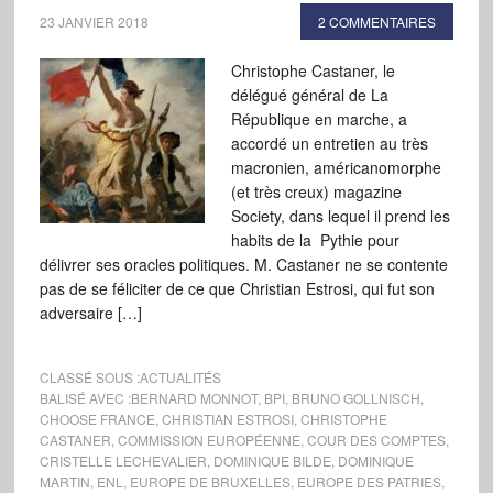
23 JANVIER 2018
2 COMMENTAIRES
Christophe Castaner, le
délégué général de La
République en marche, a
accordé un entretien au très
macronien, américanomorphe
(et très creux) magazine
Society, dans lequel il prend les
habits de la Pythie pour
délivrer ses oracles politiques. M. Castaner ne se contente
pas de se féliciter de ce que Christian Estrosi, qui fut son
adversaire […]
CLASSÉ SOUS :
ACTUALITÉS
BALISÉ AVEC :
BERNARD MONNOT
,
BPI
,
BRUNO GOLLNISCH
,
CHOOSE FRANCE
,
CHRISTIAN ESTROSI
,
CHRISTOPHE
CASTANER
,
COMMISSION EUROPÉENNE
,
COUR DES COMPTES
,
CRISTELLE LECHEVALIER
,
DOMINIQUE BILDE
,
DOMINIQUE
MARTIN
,
ENL
,
EUROPE DE BRUXELLES
,
EUROPE DES PATRIES
,