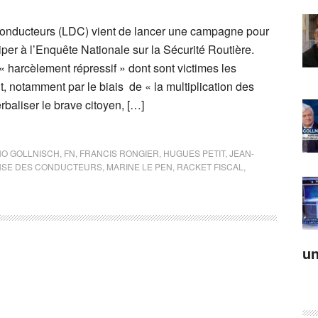
onducteurs (LDC) vient de lancer une campagne pour
ciper à l’Enquête Nationale sur la Sécurité Routière.
 harcèlement répressif » dont sont victimes les
t, notamment par le biais de « la multiplication des
rbaliser le brave citoyen, […]
O GOLLNISCH
,
FN
,
FRANCIS RONGIER
,
HUGUES PETIT
,
JEAN-
ENSE DES CONDUCTEURS
,
MARINE LE PEN
,
RACKET FISCAL
,
un