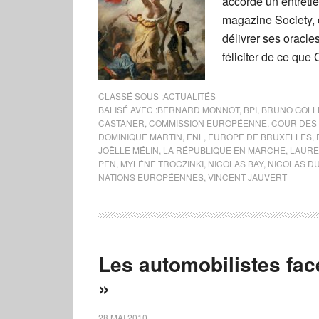
accordé un entreti
magazine Society, d
délivrer ses oracle
féliciter de ce que 
CLASSÉ SOUS :
ACTUALITÉS
BALISÉ AVEC :
BERNARD MONNOT
,
BPI
,
BRUNO GOLL
CASTANER
,
COMMISSION EUROPÉENNE
,
COUR DES
DOMINIQUE MARTIN
,
ENL
,
EUROPE DE BRUXELLES
,
JOËLLE MÉLIN
,
LA RÉPUBLIQUE EN MARCHE
,
LAURE
PEN
,
MYLÉNE TROCZINKI
,
NICOLAS BAY
,
NICOLAS D
NATIONS EUROPÉENNES
,
VINCENT JAUVERT
Les automobilistes fac
»
28 MAI 2010