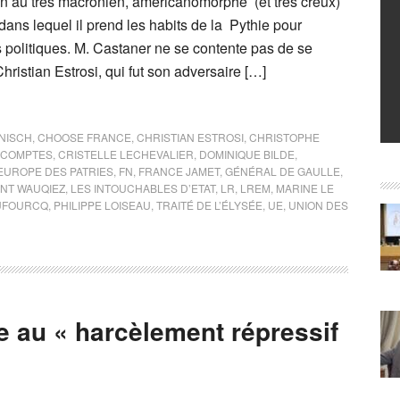
en au très macronien, américanomorphe (et très creux)
ans lequel il prend les habits de la Pythie pour
s politiques. M. Castaner ne se contente pas de se
Christian Estrosi, qui fut son adversaire […]
NISCH
,
CHOOSE FRANCE
,
CHRISTIAN ESTROSI
,
CHRISTOPHE
 COMPTES
,
CRISTELLE LECHEVALIER
,
DOMINIQUE BILDE
,
EUROPE DES PATRIES
,
FN
,
FRANCE JAMET
,
GÉNÉRAL DE GAULLE
,
NT WAUQIEZ
,
LES INTOUCHABLES D’ETAT
,
LR
,
LREM
,
MARINE LE
UFOURCQ
,
PHILIPPE LOISEAU
,
TRAITÉ DE L’ÉLYSÉE
,
UE
,
UNION DES
e au « harcèlement répressif