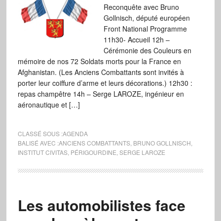
Reconquête avec Bruno
Gollnisch, député européen
Front National Programme
11h30- Accueil 12h –
Cérémonie des Couleurs en
mémoire de nos 72 Soldats morts pour la France en
Afghanistan. (Les Anciens Combattants sont invités à
porter leur coiffure d’arme et leurs décorations.) 12h30 :
repas champêtre 14h – Serge LAROZE, ingénieur en
aéronautique et […]
CLASSÉ SOUS :
AGENDA
BALISÉ AVEC :
ANCIENS COMBATTANTS
,
BRUNO GOLLNISCH
,
INSTITUT CIVITAS
,
PÉRIGOURDINE
,
SERGE LAROZE
Les automobilistes face