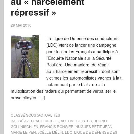
au « harcèlement
répressif »
28 MAI 2010
La Ligue de Défense des conducteurs
(LDC) vient de lancer une campagne
pour inciter les Français à participer à
l’Enquête Nationale sur la Sécurité
Routière. Une manière de réagir
au « harcèlement répressif » dont sont
victimes les automobilistes vaches à lait,
notamment par le biais de « la
multiplication des radars qui permettent de verbaliser le
brave citoyen, […]
CLASSÉ SOUS :
ACTUALITÉS
BALISÉ AVEC :
AUTOMOBILE
,
AUTOMOBILISTES
,
BRUNO
GOLLNISCH
,
FN
,
FRANCIS RONGIER
,
HUGUES PETIT
,
JEAN-
MARIE LE PEN
,
JOËLLE MÉLIN
,
LDC
,
LIGUE DE DÉFENSE DES