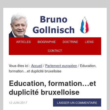
ARTICLES
BIOGRAPHIE
DOCTRINE
LIENS
CONTACT
Vous êtes ici :
Accueil
/
Parlement européen
/
Education,
formation…et duplicité bruxelloise
Education, formation…et
duplicité bruxelloise
12 JUIN 2017
LAISSER UN COMMENTAIRE