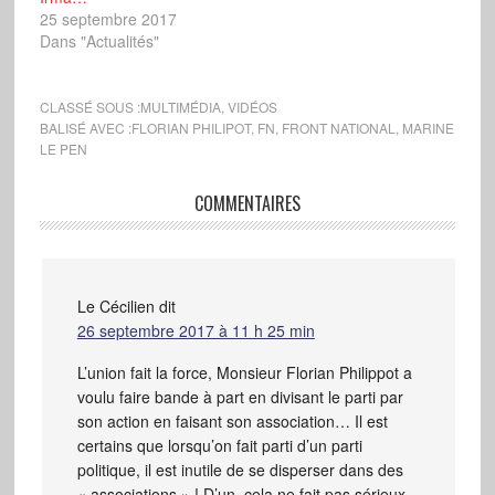
25 septembre 2017
Dans "Actualités"
CLASSÉ SOUS :
MULTIMÉDIA
,
VIDÉOS
BALISÉ AVEC :
FLORIAN PHILIPOT
,
FN
,
FRONT NATIONAL
,
MARINE
LE PEN
COMMENTAIRES
Le Cécilien
dit
26 septembre 2017 à 11 h 25 min
L’union fait la force, Monsieur Florian Philippot a
voulu faire bande à part en divisant le parti par
son action en faisant son association… Il est
certains que lorsqu’on fait parti d’un parti
politique, il est inutile de se disperser dans des
« associations » ! D’un, cela ne fait pas sérieux