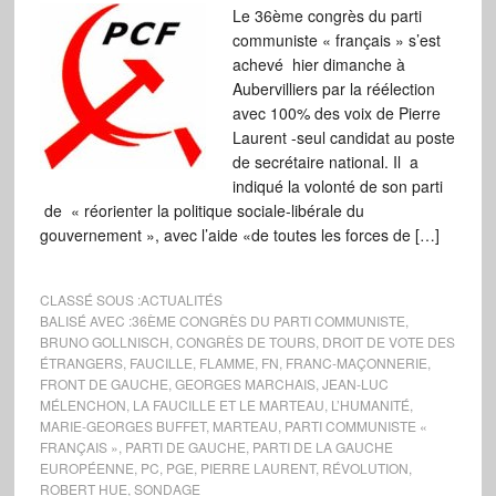
Le 36ème congrès du parti
communiste « français » s’est
achevé hier dimanche à
Aubervilliers par la réélection
avec 100% des voix de Pierre
Laurent -seul candidat au poste
de secrétaire national. Il a
indiqué la volonté de son parti
de « réorienter la politique sociale-libérale du
gouvernement », avec l’aide «de toutes les forces de […]
CLASSÉ SOUS :
ACTUALITÉS
BALISÉ AVEC :
36ÈME CONGRÈS DU PARTI COMMUNISTE
,
BRUNO GOLLNISCH
,
CONGRÈS DE TOURS
,
DROIT DE VOTE DES
ÉTRANGERS
,
FAUCILLE
,
FLAMME
,
FN
,
FRANC-MAÇONNERIE
,
FRONT DE GAUCHE
,
GEORGES MARCHAIS
,
JEAN-LUC
MÉLENCHON
,
LA FAUCILLE ET LE MARTEAU
,
L’HUMANITÉ
,
MARIE-GEORGES BUFFET
,
MARTEAU
,
PARTI COMMUNISTE «
FRANÇAIS »
,
PARTI DE GAUCHE
,
PARTI DE LA GAUCHE
EUROPÉENNE
,
PC
,
PGE
,
PIERRE LAURENT
,
RÉVOLUTION
,
ROBERT HUE
,
SONDAGE