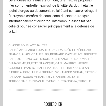
Delahousse sur France 2 Un jour, une histoire proposait
hier soir un entretien exclusif de Brigitte Bardot. Il était le
point d’orgue au documentaire lui étant consacré retraçant
l’incroyable carrière de cette icône du cinéma français
internationalement célébrée, interrompue assez tôt par
celle-ci pour se consacrer principalement à la défense de
la […]
CLASSÉ SOUS :
ACTUALITÉS
BALISÉ AVEC :
ABDELOUAHED BAGHDALI
,
AÏD-EL-KÉBIR
,
AIR
FRANCE
,
ALAIN VIDALIES
,
BB
,
BERNARD CAZENEUVE
,
BRIGITTE
BARDOT
,
BRUNO GOLLNISCH
,
DÉCHÉANCE DE NATIONALITÉ
,
DJIHADISME
,
EI
,
ETAT ISLAMIQUE
,
GAEL MAURIZE
,
HERVÉ
GOURDEL
,
IMAD DJEBALI
,
IRAK
,
ISABELLE BALKANY
,
JEAN-
PIERRE AUBRY
,
JULIEN FREUND
,
MOHAMMED MERAH
,
PATRICK
BALKANY
,
SOUAD MERAH
,
SYLVIE ANDRIEUX
,
SYRIE
,
TERRORISME
,
THOMAS THÉVENOUD
,
TRANSAVIA
,
TURQUIE
RECHERCHER