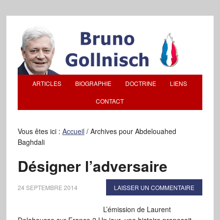
ARTICLES
BIOGRAPHIE
DOCTRINE
LIENS
CONTACT
Vous êtes ici :
Accueil
/
Archives pour Abdelouahed
Baghdali
Désigner l’adversaire
24 SEPTEMBRE 2014
LAISSER UN COMMENTAIRE
L’émission de Laurent