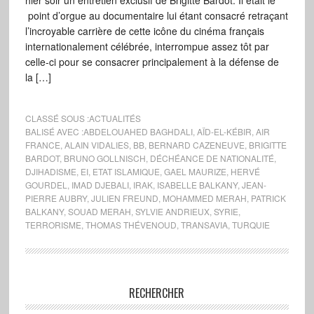
hier soir un entretien exclusif de Brigitte Bardot. Il était le
point d’orgue au documentaire lui étant consacré retraçant
l’incroyable carrière de cette icône du cinéma français
internationalement célébrée, interrompue assez tôt par
celle-ci pour se consacrer principalement à la défense de
la […]
CLASSÉ SOUS :
ACTUALITÉS
BALISÉ AVEC :
ABDELOUAHED BAGHDALI
,
AÏD-EL-KÉBIR
,
AIR
FRANCE
,
ALAIN VIDALIES
,
BB
,
BERNARD CAZENEUVE
,
BRIGITTE
BARDOT
,
BRUNO GOLLNISCH
,
DÉCHÉANCE DE NATIONALITÉ
,
DJIHADISME
,
EI
,
ETAT ISLAMIQUE
,
GAEL MAURIZE
,
HERVÉ
GOURDEL
,
IMAD DJEBALI
,
IRAK
,
ISABELLE BALKANY
,
JEAN-
PIERRE AUBRY
,
JULIEN FREUND
,
MOHAMMED MERAH
,
PATRICK
BALKANY
,
SOUAD MERAH
,
SYLVIE ANDRIEUX
,
SYRIE
,
TERRORISME
,
THOMAS THÉVENOUD
,
TRANSAVIA
,
TURQUIE
RECHERCHER