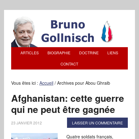
ARTICLES
BIOGRAPHIE
DOCTRINE
LIENS
CONTACT
Vous êtes ici :
Accueil
/
Archives pour Abou Ghraib
Afghanistan: cette guerre
qui ne peut être gagnée
23 JANVIER 2012
LAISSER UN COMMENTAIRE
Quatre soldats français,