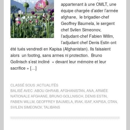
appartenant à une OMLT, une
équipe chargée d’aider l’armée
afghane, le brigadier-chef
Geoffrey Baumela, le sergent
chef Svilen Simeonov,
l’adjudant-chef Fabien Willm,
l’adjudant chef Denis Estin ont
été tués vendredi en Kapisa (Afghanistan). Ils faisaient
alors un footing, sans armes ni protection. Bruno
Gollnisch s’est incliné « devant leur mémoire et leur
sacrifice » […]
CLASSÉ SOUS :
ACTUALITÉS
BALISÉ AVEC :
ABOU GHRAIB
,
AFGHANISTAN
,
ANA
,
ARMÉE
NATIONALE AFGHANE
,
BRUNO GOLLNISCH
,
DENIS ESTIN
,
FABIEN WILLM
,
GEOFFREY BAUMELA
,
IRAK
,
ISAF
,
KAPISA
,
OTAN
,
SVILEN SIMEONOV
,
TALIBANS