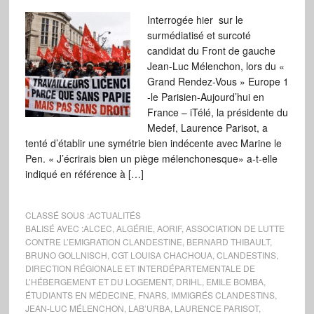
Interrogée hier sur le
surmédiatisé et surcoté
candidat du Front de gauche
Jean-Luc Mélenchon, lors du «
Grand Rendez-Vous » Europe 1
-le Parisien-Aujourd’hui en
France – iTélé, la présidente du
Medef, Laurence Parisot, a
tenté d’établir une symétrie bien indécente avec Marine le
Pen. « J’écrirais bien un piège mélenchonesque» a-t-elle
indiqué en référence à […]
CLASSÉ SOUS :
ACTUALITÉS
BALISÉ AVEC :
ALCEC
,
ALGÉRIE
,
AORIF
,
ASSOCIATION DE LUTTE
CONTRE L’EMIGRATION CLANDESTINE
,
BERNARD THIBAULT
,
BRUNO GOLLNISCH
,
CGT LOUISA CHACHOUA
,
CLANDESTINS
,
DIRECTION RÉGIONALE ET INTERDÉPARTEMENTALE DE
L’HÉBERGEMENT ET DU LOGEMENT
,
DRIHL
,
EMILE BOMBA
,
ÉTUDIANTS EN MÉDECINE
,
FNARS
,
IMMIGRÉS CLANDESTINS
,
JEAN-LUC MÉLENCHON
,
LAB’URBA
,
LAURENCE PARISOT
,