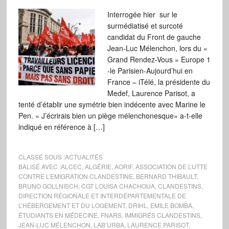
Interrogée hier sur le
surmédiatisé et surcoté
candidat du Front de gauche
Jean-Luc Mélenchon, lors du «
Grand Rendez-Vous » Europe 1
-le Parisien-Aujourd’hui en
France – iTélé, la présidente du
Medef, Laurence Parisot, a
tenté d’établir une symétrie bien indécente avec Marine le
Pen. « J’écrirais bien un piège mélenchonesque» a-t-elle
indiqué en référence à […]
CLASSÉ SOUS :
ACTUALITÉS
BALISÉ AVEC :
ALCEC
,
ALGÉRIE
,
AORIF
,
ASSOCIATION DE LUTTE
CONTRE L’EMIGRATION CLANDESTINE
,
BERNARD THIBAULT
,
BRUNO GOLLNISCH
,
CGT LOUISA CHACHOUA
,
CLANDESTINS
,
DIRECTION RÉGIONALE ET INTERDÉPARTEMENTALE DE
L’HÉBERGEMENT ET DU LOGEMENT
,
DRIHL
,
EMILE BOMBA
,
ÉTUDIANTS EN MÉDECINE
,
FNARS
,
IMMIGRÉS CLANDESTINS
,
JEAN-LUC MÉLENCHON
,
LAB’URBA
,
LAURENCE PARISOT
,