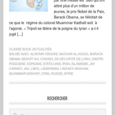
par une messe les JMJ qui ont
attiré plus d’un million de
jeunes, le prix Nobel de la Paix,
Barack Obama, se félicitait de
ce que le régime du colonel Muammar Kadhafi soit à
l’agonie. « Tripoli se libère de la poigne du tyran » a-t-il
jugé […]
CLASSÉ SOUS :
ACTUALITÉS
BALISÉ AVEC :
ALISTAIR CROOKE
,
BACHAR AL-ASSAD
,
BARACK
OBAMA
,
BENOÎT XVI
,
CONSEIL DE SÉCURITÉ DE L’ONU
,
DIMITRI
ROGOZINE
,
ESPAGNE
,
ETATS-UNIS
,
IRAN
,
ISLAMISME
,
JAY
CARNEY
,
JMJ
,
LIBYE
,
LIEBERMAN
,
LINDSEY GRAHAM
,
MUAMMAR KADHAFI
,
OTAN
,
RUSSIE
,
SYRIE
RECHERCHER