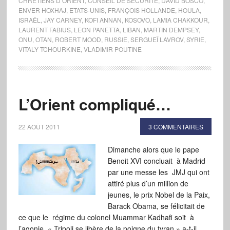
CHRÉTIENS D’ORIENT
,
CONSEIL DE SÉCURITÉ
,
DAVID BOSCO
,
ENVER HOXHAJ
,
ETATS-UNIS
,
FRANÇOIS HOLLANDE
,
HOULA
,
ISRAËL
,
JAY CARNEY
,
KOFI ANNAN
,
KOSOVO
,
LAMIA CHAKKOUR
,
LAURENT FABIUS
,
LEON PANETTA
,
LIBAN
,
MARTIN DEMPSEY
,
ONU
,
OTAN
,
ROBERT MOOD
,
RUSSIE
,
SERGUEÏ LAVROV
,
SYRIE
,
VITALY TCHOURKINE
,
VLADIMIR POUTINE
L’Orient compliqué…
22 AOÛT 2011
3 COMMENTAIRES
Dimanche alors que le pape
Benoit XVI concluait à Madrid
par une messe les JMJ qui ont
attiré plus d’un million de
jeunes, le prix Nobel de la Paix,
Barack Obama, se félicitait de
ce que le régime du colonel Muammar Kadhafi soit à
l’agonie. « Tripoli se libère de la poigne du tyran » a-t-il