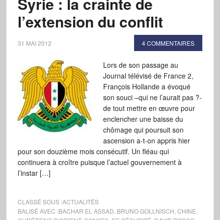
Syrie : la crainte de
l’extension du conflit
31 MAI 2012
4 COMMENTAIRES
Lors de son passage au
Journal télévisé de France 2,
François Hollande a évoqué
son souci –qui ne l’aurait pas ?-
de tout mettre en œuvre pour
enclencher une baisse du
chômage qui poursuit son
ascension a-t-on appris hier
pour son douzième mois consécutif. Un fléau qui
continuera à croître puisque l’actuel gouvernement à
l’instar […]
CLASSÉ SOUS :
ACTUALITÉS
BALISÉ AVEC :
BACHAR EL ASSAD
,
BRUNO GOLLNISCH
,
CHINE
,