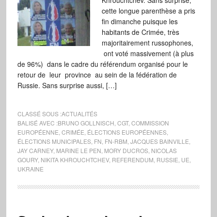
Khrouchtchev. Sans surprise,
cette longue parenthèse a pris
fin dimanche puisque les
habitants de Crimée, très
majoritairement russophones,
ont voté massivement (à plus
de 96%) dans le cadre du référendum organisé pour le
retour de leur province au sein de la fédération de
Russie. Sans surprise aussi, […]
CLASSÉ SOUS :
ACTUALITÉS
BALISÉ AVEC :
BRUNO GOLLNISCH
,
CGT
,
COMMISSION
EUROPÉENNE
,
CRIMÉE
,
ÉLECTIONS EUROPÉENNES
,
ÉLECTIONS MUNICIPALES
,
FN
,
FN-RBM
,
JACQUES BAINVILLE
,
JAY CARNEY
,
MARINE LE PEN
,
MORY DUCROS
,
NICOLAS
GOURY
,
NIKITA KHROUCHTCHEV
,
REFERENDUM
,
RUSSIE
,
UE
,
UKRAINE