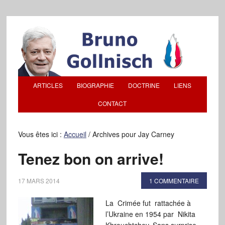
ARTICLES
BIOGRAPHIE
DOCTRINE
LIENS
CONTACT
Vous êtes ici :
Accueil
/
Archives pour Jay Carney
Tenez bon on arrive!
17 MARS 2014
1 COMMENTAIRE
La Crimée fut rattachée à
l’Ukraine en 1954 par Nikita