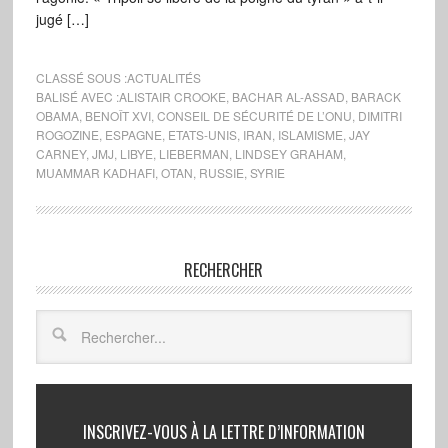
jugé […]
CLASSÉ SOUS :
ACTUALITÉS
BALISÉ AVEC :
ALISTAIR CROOKE
,
BACHAR AL-ASSAD
,
BARACK
OBAMA
,
BENOÎT XVI
,
CONSEIL DE SÉCURITÉ DE L’ONU
,
DIMITRI
ROGOZINE
,
ESPAGNE
,
ETATS-UNIS
,
IRAN
,
ISLAMISME
,
JAY
CARNEY
,
JMJ
,
LIBYE
,
LIEBERMAN
,
LINDSEY GRAHAM
,
MUAMMAR KADHAFI
,
OTAN
,
RUSSIE
,
SYRIE
RECHERCHER
INSCRIVEZ-VOUS À LA LETTRE D’INFORMATION