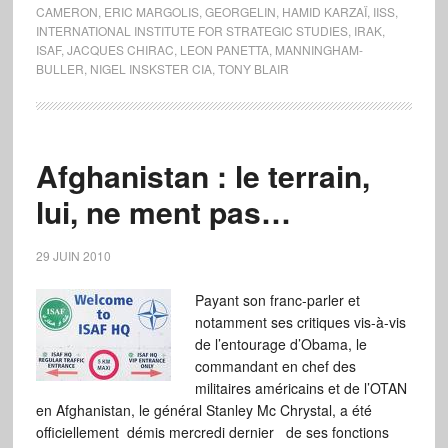
CAMERON
,
ERIC MARGOLIS
,
GEORGELIN
,
HAMID KARZAÏ
,
IISS
,
INTERNATIONAL INSTITUTE FOR STRATEGIC STUDIES
,
IRAK
,
ISAF
,
JACQUES CHIRAC
,
LEON PANETTA
,
MANNINGHAM-
BULLER
,
NIGEL INSKSTER CIA
,
TONY BLAIR
Afghanistan : le terrain,
lui, ne ment pas…
29 JUIN 2010
Payant son franc-parler et
notamment ses critiques vis-à-vis
de l’entourage d’Obama, le
commandant en chef des
militaires américains et de l’OTAN
en Afghanistan, le général Stanley Mc Chrystal, a été
officiellement démis mercredi dernier de ses fonctions