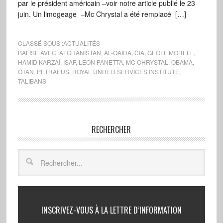
par le président américain –voir notre article publié le 23
juin. Un limogeage –Mc Chrystal a été remplacé […]
CLASSÉ SOUS :
ACTUALITÉS
BALISÉ AVEC :
AFGHANISTAN
,
AL-QAIDA
,
CIA
,
GEOFF MORELL
,
HAMID KARZAÏ
,
ISAF
,
LEON PANETTA
,
MC CHRYSTAL
,
OBAMA
,
OTAN
,
PETRAEUS
,
ROYAL UNITED SERVICES INSTITUTE
,
TALIBANS
RECHERCHER
INSCRIVEZ-VOUS À LA LETTRE D’INFORMATION