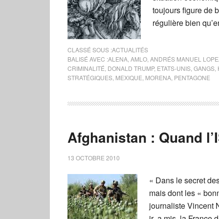
toujours figure de
régulière bien qu’
CLASSÉ SOUS :
ACTUALITÉS
BALISÉ AVEC :
ALENA
,
AMLO
,
ANDRÉS MANUEL LOPE
CRIMINALITÉ
,
DONALD TRUMP
,
ETATS-UNIS
,
GANGS
,
STRATÉGIQUES
,
MEXIQUE
,
MORENA
,
PENTAGONE
Afghanistan : Quand l’
13 OCTOBRE 2010
« Dans le secret des
mais dont les « bonne
journaliste Vincent
jr a mis la France d