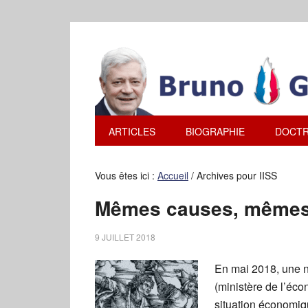
ARTICLES
BIOGRAPHIE
DOCTR
Vous êtes ici :
Accueil
/
Archives pour IISS
Mêmes causes, mêmes 
9 JUILLET 2018
En mai 2018, une n
(ministère de l’éco
situation économiq