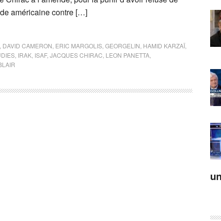
sade américaine contre […]
,
DAVID CAMERON
,
ERIC MARGOLIS
,
GEORGELIN
,
HAMID KARZAÏ
,
UDIES
,
IRAK
,
ISAF
,
JACQUES CHIRAC
,
LEON PANETTA
,
BLAIR
un