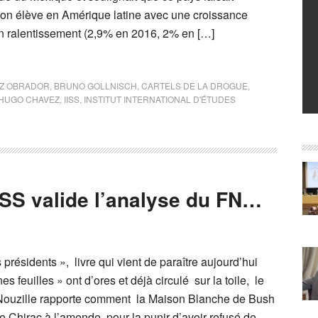
 bon élève en Amérique latine avec une croissance
en ralentissement (2,9% en 2016, 2% en […]
Z OBRADOR
,
BRUNO GOLLNISCH
,
CARTELS DE LA DROGUE
,
HUGO CHAVEZ
,
IISS
,
INSTITUT INTERNATIONAL D'ÉTUDES
ISS valide l’analyse du FN…
 présidents », livre qui vient de paraître aujourd’hui
s feuilles » ont d’ores et déjà circulé sur la toile, le
 Nouzille rapporte comment la Maison Blanche de Bush
e Chirac à l’amende, pour la punir d’avoir refusé de