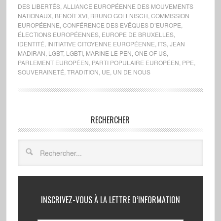
DES LIBERTÉS
,
ALLIANCE EUROPÉENNE DES MOUVEMENTS
NATIONAUX
,
BENOÎT XVI
,
BRUNO GOLLNISCH
,
COMMISSION
EUROPÉENNE
,
CONFÉRENCE DES EVÊQUES D’EUROPE
,
ÉLECTIONS EUROPÉENNES
,
EUROPE DE BRUXELLES
,
IDENTITÉ
,
INITIATIVE CITOYENNE EUROPÉENNE
,
ITS
,
JEAN
MADIRAN
,
LGBT
,
LGBTI
,
MARINE LE PEN
,
ONE OF US
,
PARLEMENT EUROPÉEN
,
PARTI POPULAIRE EUROPÉEN
,
PPE
,
SOUVERAINETÉ
,
TRADITION
,
UE
,
UN DE NOUS
RECHERCHER
INSCRIVEZ-VOUS À LA LETTRE D’INFORMATION