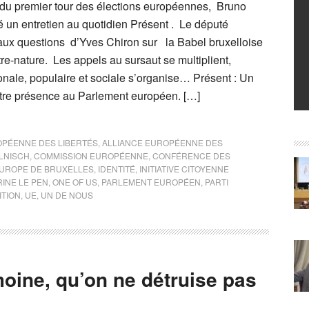
du premier tour des élections européennes, Bruno
é un entretien au quotidien Présent . Le député
t aux questions d’Yves Chiron sur la Babel bruxelloise
e-nature. Les appels au sursaut se multiplient,
onale, populaire et sociale s’organise… Présent : Un
otre présence au Parlement européen. […]
OPÉENNE DES LIBERTÉS
,
ALLIANCE EUROPÉENNE DES
LNISCH
,
COMMISSION EUROPÉENNE
,
CONFÉRENCE DES
UROPE DE BRUXELLES
,
IDENTITÉ
,
INITIATIVE CITOYENNE
INE LE PEN
,
ONE OF US
,
PARLEMENT EUROPÉEN
,
PARTI
ITION
,
UE
,
UN DE NOUS
oine, qu’on ne détruise pas