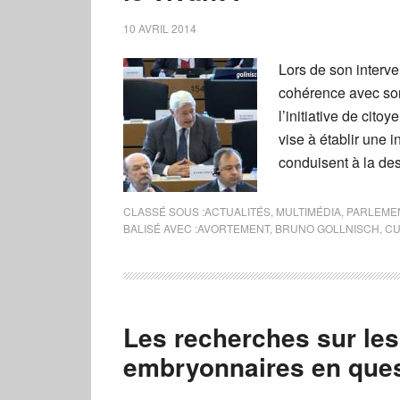
10 AVRIL 2014
Lors de son interv
cohérence avec son 
l’initiative de cito
vise à établir une 
conduisent à la de
CLASSÉ SOUS :
ACTUALITÉS
,
MULTIMÉDIA
,
PARLEME
BALISÉ AVEC :
AVORTEMENT
,
BRUNO GOLLNISCH
,
CU
Les recherches sur les
embryonnaires en ques