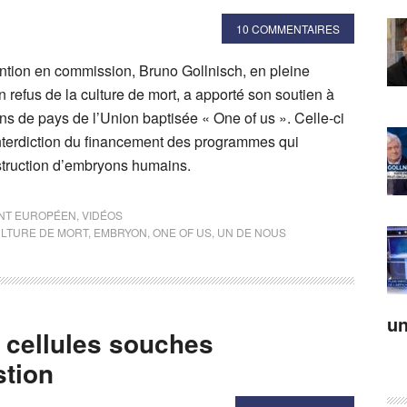
10 COMMENTAIRES
ention en commission, Bruno Gollnisch, en pleine
refus de la culture de mort, a apporté son soutien à
yens de pays de l’Union baptisée « One of us ». Celle-ci
interdiction du financement des programmes qui
struction d’embryons humains.
NT EUROPÉEN
,
VIDÉOS
LTURE DE MORT
,
EMBRYON
,
ONE OF US
,
UN DE NOUS
un
 cellules souches
tion