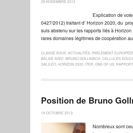
29 NOVEMBRE 2013
Explication de vot
0427/2012) traitant d’ Horizon 2020, du pr
suis abstenu sur les rapports liés à Horizon
rares domaines légitimes de coopération au
CLASSÉ SOUS :
ACTUALITÉS
,
PARLEMENT EUROPÉE
BALISÉ AVEC :
BRUNO GOLLNISCH
,
CELLULES SOUC
GALILÉO
,
HORIZON 2020
,
ITER
,
ONE OF US
,
RAPPORT
Position de Bruno Golln
19 OCTOBRE 2013
Nombreux sont ceux 