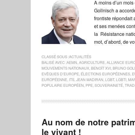
A moins d’un mois 
Gollnisch a accord
frontiste répondai
et ses menées contr
la Résistance nati
mot, d’abord, de v
CLASSÉ SOUS :
ACTUALITÉS
BALISÉ AVEC :
AEMN
,
AGRICULTURE
,
ALLIANCE EUR
MOUVEMENTS NATIONAUX
,
BENOÎT XVI
,
BRUNO GOL
EVÊQUES D’EUROPE
,
ÉLECTIONS EUROPÉENNES
,
E
EUROPÉENNE
,
ITS
,
JEAN MADIRAN
,
LGBT
,
LGBTI
,
MAR
POPULAIRE EUROPÉEN
,
PPE
,
SOUVERAINETÉ
,
TRAD
Au nom de notre patrim
le vivant !