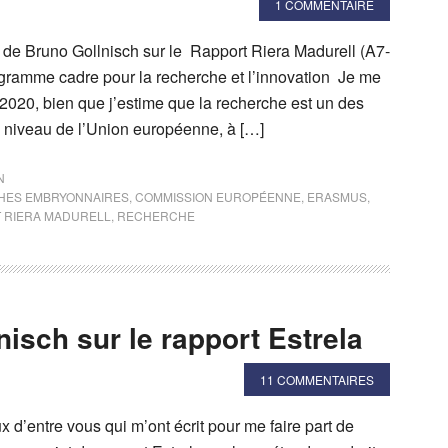
1 COMMENTAIRE
e de Bruno Gollnisch sur le Rapport Riera Madurell (A7-
ogramme cadre pour la recherche et l’innovation Je me
 2020, bien que j’estime que la recherche est un des
 niveau de l’Union européenne, à […]
N
HES EMBRYONNAIRES
,
COMMISSION EUROPÉENNE
,
ERASMUS
,
 RIERA MADURELL
,
RECHERCHE
isch sur le rapport Estrela
11 COMMENTAIRES
d’entre vous qui m’ont écrit pour me faire part de