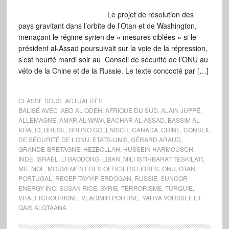
Le projet de résolution des
pays gravitant dans l’orbite de l’Otan et de Washington,
menaçant le régime syrien de « mesures ciblées » si le
président al-Assad poursuivait sur la voie de la répression,
s’est heurté mardi soir au Conseil de sécurité de l’ONU au
véto de la Chine et de la Russie. Le texte concocté par […]
CLASSÉ SOUS :
ACTUALITÉS
BALISÉ AVEC :
ABD AL ODEH
,
AFRIQUE DU SUD
,
ALAIN JUPPÉ
,
ALLEMAGNE
,
AMAR AL-WAWI
,
BACHAR AL-ASSAD
,
BASSIM AL
KHALID
,
BRÉSIL
,
BRUNO GOLLNISCH
,
CANADA
,
CHINE
,
CONSEIL
DE SÉCURITÉ DE L’ONU
,
ETATS-UNIS
,
GÉRARD ARAUD
,
GRANDE-BRETAGNE
,
HEZBOLLAH
,
HUSSEIN HARMOUSCH
,
INDE
,
ISRAËL
,
LI BAODONG
,
LIBAN
,
MILI ISTIHBARAT TESKILATI
,
MIT
,
MOL
,
MOUVEMENT DES OFFICIERS LIBRES
,
ONU
,
OTAN
,
PORTUGAL
,
RECEP TAYYIP ERDOGAN
,
RUSSIE
,
SUNCOR
ENERGY INC
,
SUSAN RICE
,
SYRIE
,
TERRORISME
,
TURQUIE
,
VITALI TCHOURKINE
,
VLADIMIR POUTINE
,
YAHYA YOUSSEF ET
QAIS ALQTAANA