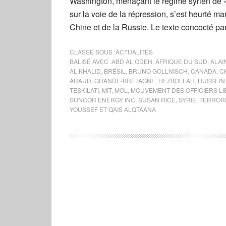
Washington, menaçant le régime syrien de « 
sur la voie de la répression, s’est heurté m
Chine et de la Russie. Le texte concocté pa
CLASSÉ SOUS :
ACTUALITÉS
BALISÉ AVEC :
ABD AL ODEH
,
AFRIQUE DU SUD
,
ALAI
AL KHALID
,
BRÉSIL
,
BRUNO GOLLNISCH
,
CANADA
,
C
ARAUD
,
GRANDE-BRETAGNE
,
HEZBOLLAH
,
HUSSEI
TESKILATI
,
MIT
,
MOL
,
MOUVEMENT DES OFFICIERS LI
SUNCOR ENERGY INC
,
SUSAN RICE
,
SYRIE
,
TERROR
YOUSSEF ET QAIS ALQTAANA