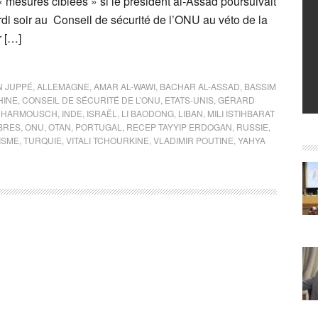
mesures ciblées » si le président al-Assad poursuivait
ardi soir au Conseil de sécurité de l’ONU au véto de la
r […]
N JUPPÉ
,
ALLEMAGNE
,
AMAR AL-WAWI
,
BACHAR AL-ASSAD
,
BASSIM
HINE
,
CONSEIL DE SÉCURITÉ DE L’ONU
,
ETATS-UNIS
,
GÉRARD
N HARMOUSCH
,
INDE
,
ISRAËL
,
LI BAODONG
,
LIBAN
,
MILI ISTIHBARAT
BRES
,
ONU
,
OTAN
,
PORTUGAL
,
RECEP TAYYIP ERDOGAN
,
RUSSIE
,
ISME
,
TURQUIE
,
VITALI TCHOURKINE
,
VLADIMIR POUTINE
,
YAHYA