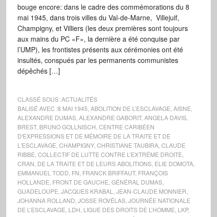
bouge encore: dans le cadre des commémorations du 8
mai 1945, dans trois villes du Val-de-Marne, Villejuif,
Champigny, et Villiers (les deux premières sont toujours
aux mains du PC «F», la dernière a été conquise par
l’UMP), les frontistes présents aux cérémonies ont été
insultés, conspués par les permanents communistes
dépêchés […]
CLASSÉ SOUS :
ACTUALITÉS
BALISÉ AVEC :
8 MAI 1945
,
ABOLITION DE L’ESCLAVAGE
,
AISNE
,
ALEXANDRE DUMAS
,
ALEXANDRE GABORIT
,
ANGELA DAVIS
,
BREST
,
BRUNO GOLLNISCH
,
CENTRE CARIBÉEN
D'EXPRESSIONS ET DE MÉMOIRE DE LA TRAITE ET DE
L'ESCLAVAGE
,
CHAMPIGNY
,
CHRISTIANE TAUBIRA
,
CLAUDE
RIBBE
,
COLLECTIF DE LUTTE CONTRE L’EXTRÊME DROITE
,
CRAN
,
DE LA TRAITE ET DE LEURS ABOLITIONS
,
ELIE DOMOTA
,
EMMANUEL TODD
,
FN
,
FRANCK BRIFFAUT
,
FRANÇOIS
HOLLANDE
,
FRONT DE GAUCHE
,
GÉNÉRAL DUMAS
,
GUADELOUPE
,
JACQUES KRABAL
,
JEAN-CLAUDE MONNIER
,
JOHANNA ROLLAND
,
JOSSE ROVÉLAS
,
JOURNÉE NATIONALE
DE L’ESCLAVAGE
,
LDH
,
LIGUE DES DROITS DE L’HOMME
,
LKP
,