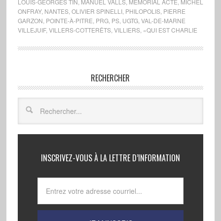
LOUIS-GEORGES TIN
,
MANUEL VALLS
,
MÉMORIAL ACTE
,
MICHEL
ONFRAY
,
NANTES
,
OLIVIER SPINELLI
,
PHILOPOLIS
,
PIERRE
GARZON
,
POINTE-À-PITRE
,
PRG
,
PS
,
UGTG
,
VAL-DE-MARNE
VILLEJUIF
,
VILLERS-COTTERÊTS
,
VILLIERS
,
«QUI EST CHARLIE
RECHERCHER
INSCRIVEZ-VOUS À LA LETTRE D’INFORMATION