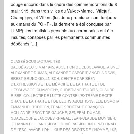
bouge encore: dans le cadre des commémorations du 8
mai 1945, dans trois villes du Val-de-Marne, Villejuif,
Champigny, et Villiers (les deux premières sont toujours
aux mains du PC «F», la dernière a été conquise par
l’UMP), les frontistes présents aux cérémonies ont été
insultés, conspués par les permanents communistes
dépêchés […]
CLASSÉ SOUS :
ACTUALITÉS
BALISÉ AVEC :
8 MAI 1945
,
ABOLITION DE L’ESCLAVAGE
,
AISNE
,
ALEXANDRE DUMAS
,
ALEXANDRE GABORIT
,
ANGELA DAVIS
,
BREST
,
BRUNO GOLLNISCH
,
CENTRE CARIBÉEN
D'EXPRESSIONS ET DE MÉMOIRE DE LA TRAITE ET DE
L'ESCLAVAGE
,
CHAMPIGNY
,
CHRISTIANE TAUBIRA
,
CLAUDE
RIBBE
,
COLLECTIF DE LUTTE CONTRE L’EXTRÊME DROITE
,
CRAN
,
DE LA TRAITE ET DE LEURS ABOLITIONS
,
ELIE DOMOTA
,
EMMANUEL TODD
,
FN
,
FRANCK BRIFFAUT
,
FRANÇOIS
HOLLANDE
,
FRONT DE GAUCHE
,
GÉNÉRAL DUMAS
,
GUADELOUPE
,
JACQUES KRABAL
,
JEAN-CLAUDE MONNIER
,
JOHANNA ROLLAND
,
JOSSE ROVÉLAS
,
JOURNÉE NATIONALE
DE L’ESCLAVAGE
,
LDH
,
LIGUE DES DROITS DE L’HOMME
,
LKP
,