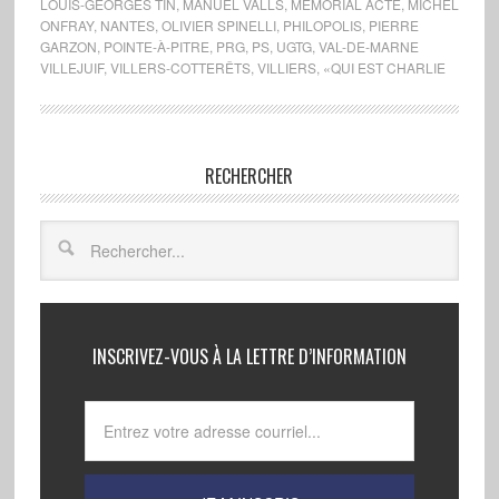
LOUIS-GEORGES TIN
,
MANUEL VALLS
,
MÉMORIAL ACTE
,
MICHEL
ONFRAY
,
NANTES
,
OLIVIER SPINELLI
,
PHILOPOLIS
,
PIERRE
GARZON
,
POINTE-À-PITRE
,
PRG
,
PS
,
UGTG
,
VAL-DE-MARNE
VILLEJUIF
,
VILLERS-COTTERÊTS
,
VILLIERS
,
«QUI EST CHARLIE
RECHERCHER
INSCRIVEZ-VOUS À LA LETTRE D’INFORMATION