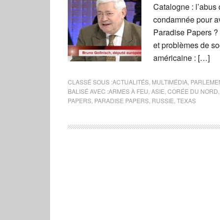
Catalogne : l’abus
condamnée pour avo
Paradise Papers ? 
et problèmes de so
américaine : […]
CLASSÉ SOUS :
ACTUALITÉS
,
MULTIMÉDIA
,
PARLEME
BALISÉ AVEC :
ARMES À FEU
,
ASIE
,
CORÉE DU NORD
PAPERS
,
PARADISE PAPERS
,
RUSSIE
,
TEXAS