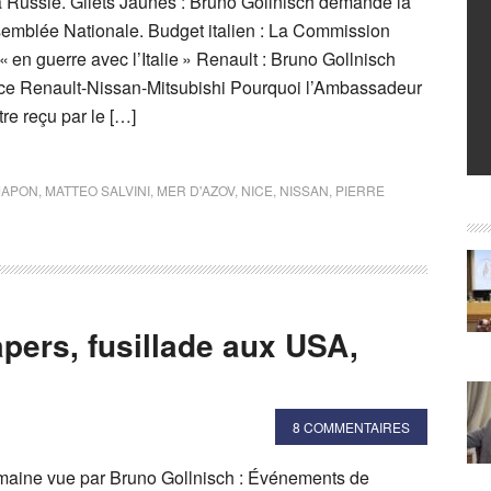
la Russie. Gilets Jaunes : Bruno Gollnisch demande la
ssemblée Nationale. Budget italien : La Commission
« en guerre avec l’Italie » Renault : Bruno Gollnisch
ance Renault-Nissan-Mitsubishi Pourquoi l’Ambassadeur
re reçu par le […]
JAPON
,
MATTEO SALVINI
,
MER D'AZOV
,
NICE
,
NISSAN
,
PIERRE
pers, fusillade aux USA,
8 COMMENTAIRES
semaine vue par Bruno Gollnisch : Événements de