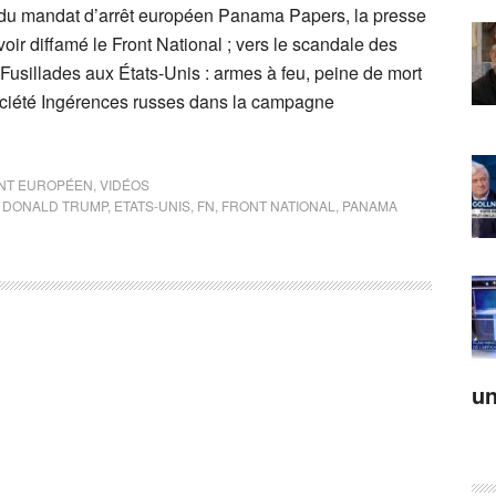
 du mandat d’arrêt européen Panama Papers, la presse
ir diffamé le Front National ; vers le scandale des
Fusillades aux États-Unis : armes à feu, peine de mort
ciété Ingérences russes dans la campagne
NT EUROPÉEN
,
VIDÉOS
,
DONALD TRUMP
,
ETATS-UNIS
,
FN
,
FRONT NATIONAL
,
PANAMA
un