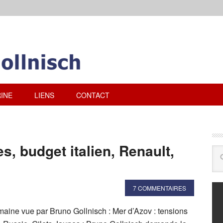
INE
LIENS
CONTACT
es, budget italien, Renault,
7 COMMENTAIRES
emaine vue par Bruno Gollnisch : Mer d’Azov : tensions