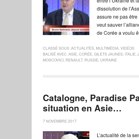
entre l’Ukraine et 
dissolution de l’A
assure ne pas être 
veut sauver l’alli
de Corée a voulu êt
CLASSÉ SOUS :
ACTUALITÉS
,
MULTIMÉDIA
,
VIDÉOS
BALISÉ AVEC :
ASIE
,
CORÉE
,
GILETS JAUNES
,
ITALIE
,
MOSCOVICI
,
RENAULT
,
RUSSIE
,
UKRAINE
Catalogne, Paradise Pa
situation en Asie…
7 NOVEMBRE 2017
L’actualité de la 