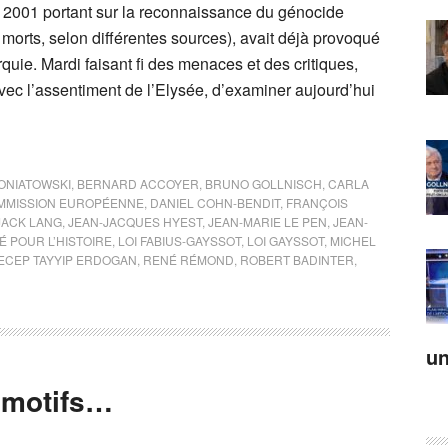
er 2001 portant sur la reconnaissance du génocide
morts, selon différentes sources), avait déjà provoqué
quie. Mardi faisant fi des menaces et des critiques,
vec l’assentiment de l’Elysée, d’examiner aujourd’hui
ONIATOWSKI
,
BERNARD ACCOYER
,
BRUNO GOLLNISCH
,
CARLA
MMISSION EUROPÉENNE
,
DANIEL COHN-BENDIT
,
FRANÇOIS
JACK LANG
,
JEAN-JACQUES HYEST
,
JEAN-MARIE LE PEN
,
JEAN-
É POUR L’HISTOIRE
,
LOI FABIUS-GAYSSOT
,
LOI GAYSSOT
,
MICHEL
ECEP TAYYIP ERDOGAN
,
RENÉ RÉMOND
,
ROBERT BADINTER
,
un
s motifs…