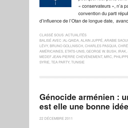
« conservateurs », n’a p
convention du parti répu
d’influence de l’Otan de longue date, avan
CLASSÉ SOUS :
ACTUALITÉS
BALISÉ AVEC :
AL-QAIDA
,
ALAIN JUPPÉ
,
ARABIE SAOU
LÉVY
,
BRUNO GOLLNISCH
,
CHARLES PASQUA
,
CHRÉ
AMÉRICAINES
,
ETATS-UNIS
,
GEORGE W. BUSH
,
IRAK
,
MEDEF JEAN-PIERRE CHEVÈNEMENT
,
MRC
,
PHILIPP
SYRIE
,
TEA PARTY
,
TUNISIE
Génocide arménien : un
est elle une bonne idé
22 DÉCEMBRE 2011