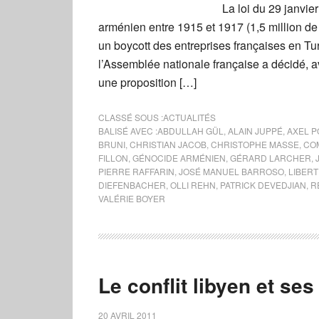
La loi du 29 janvi
arménien entre 1915 et 1917 (1,5 million de 
un boycott des entreprises françaises en Tur
l’Assemblée nationale française a décidé, a
une proposition […]
CLASSÉ SOUS :
ACTUALITÉS
BALISÉ AVEC :
ABDULLAH GÜL
,
ALAIN JUPPÉ
,
AXEL P
BRUNI
,
CHRISTIAN JACOB
,
CHRISTOPHE MASSE
,
CO
FILLON
,
GÉNOCIDE ARMÉNIEN
,
GÉRARD LARCHER
,
PIERRE RAFFARIN
,
JOSÉ MANUEL BARROSO
,
LIBERT
DIEFENBACHER
,
OLLI REHN
,
PATRICK DEVEDJIAN
,
R
VALÉRIE BOYER
Le conflit libyen et se
20 AVRIL 2011