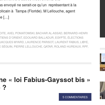
as envoyé ne serait-ce qu’un représentant à la
blicain à Tampa (Floride). M Lellouche, agent
ce […]
DITE
,
AXEL PONIATOWSKI
,
BACHAR AL-ASSAD
,
BERNARD-HENRI
TIENS D’ORIENT
,
EDOUARD BALLADUR
,
EGYPTE
,
ÉLECTIONS
JACQUES MYARD
,
LAURENCE PARISOT
,
LAURENT FABIUS
,
LIBYE
,
E SÉGUIN
,
PIERRE LELLOUCHE
,
QATAR
,
ROLAND HUREAUX
,
RPF
,
e « loi Fabius-Gayssot bis »
e ?
5 COMMENTAIRES