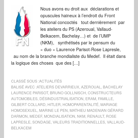
Nous avons eu droit aux déclarations et
opuscules haineux à l’endroit du Front
National concoctés tout dernièrement par
les ateliers du PS (Azeroual, Vallaud-
Belkacem, Bachelay…) et de l’UMP
(NKM), synthétisés par le pensum du
« duo » Laurence Parisot-Rose Lapresle,
au nom de la branche mondialiste du Medef. Il était dans
la logique des choses que des […]
CLASSÉ SOUS :
ACTUALITÉS
BALISÉ AVEC :
ATELIERS DEVARRIEUX
,
AZEROUAL
,
BACHELAY
LAURENCE PARISOT
,
BRUNO GOLLNISCH
,
CONSTRUCTEURS
AUTOMOBILES
,
DÉSINDUSTRIALISATION
,
ERAM
,
FAMILLE
,
GILBERT COLLARD
,
HITLER
,
HOMOPARENTALITÉ
,
MARIAGE
HOMOSEXUEL
,
MARINE LE PEN
,
MATHIEU MADENIAN GÉRARD
DARMON
,
MEDEF
,
MONDIALISATION
,
NKM
,
RENAULT
,
ROSE
LAPRESLE
,
SONDAGE
,
VALEURS TRADITIONNELLES
,
VALLAUD-
BELKACEM