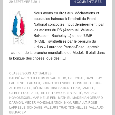
29 SEPTEMBRE 2011
4 COMMENTAIRES
Nous avons eu droit aux déclarations et
opuscules haineux à l’endroit du Front
National concoctés tout dernièrement par
les ateliers du PS (Azeroual, Vallaud-
Belkacem, Bachelay…) et de l’UMP
(NKM), synthétisés par le pensum du
« duo » Laurence Parisot-Rose Lapresle,
au nom de la branche mondialiste du Medef. Il était dans
la logique des choses que des […]
CLASSÉ SOUS :
ACTUALITÉS
BALISÉ AVEC :
ATELIERS DEVARRIEUX
,
AZEROUAL
,
BACHELAY
LAURENCE PARISOT
,
BRUNO GOLLNISCH
,
CONSTRUCTEURS
AUTOMOBILES
,
DÉSINDUSTRIALISATION
,
ERAM
,
FAMILLE
,
GILBERT COLLARD
,
HITLER
,
HOMOPARENTALITÉ
,
MARIAGE
HOMOSEXUEL
,
MARINE LE PEN
,
MATHIEU MADENIAN GÉRARD
DARMON
,
MEDEF
,
MONDIALISATION
,
NKM
,
RENAULT
,
ROSE
LAPRESLE
,
SONDAGE
,
VALEURS TRADITIONNELLES
,
VALLAUD-
BELKACEM