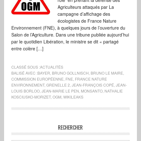
rôle en prenant la défense des
Agriculteurs attaqués par La
campagne d’affichage des
écologistes de France Nature
Environnement (FNE), à quelques jours de l’ouverture du
Salon de l’Agriculture. Dans une tribune publiée aujourd’hui
par le quotidien Libération, le ministre se dit « partagé
entre colère […]
CLASSÉ SOUS :
ACTUALITÉS
BALISÉ AVEC :
BAYER
,
BRUNO GOLLNISCH
,
BRUNO LE MAIRE
,
COMMISSION EUROPÉENNE
,
FNE
,
FRANCE NATURE
ENVIRONNEMENT
,
GRENELLE 2
,
JEAN-FRANÇOIS COPÉ
,
JEAN-
LOUIS BORLOO
,
JEAN-MARIE LE PEN
,
MONSANTO
,
NATHALIE
KOSCIUSKO-MORIZET
,
OGM
,
WIKILEAKS
RECHERCHER