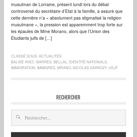
musulman de Lorraine, présent lundi lors du débat
controversé du secrétaire d’Etat à la famille, a assuré que
cette dernière n’a « absolument pas stigmatisé la religion
musulmane », la pression est apparemment trop forte sur
les épaules de Mme Morano, alors que l’Union des
Etudiants juifs de […]
CLASSÉ SOUS :
ACTUALITÉS
BALISÉ AVEC :
BARRÈS
,
BELLAL
,
IDENTITÉ NATIONALE
,
IMMIGRATION
,
IMMIGRÉS
,
MRANO
,
NICOLAS SARKOZY
,
UEJF
RECHERCHER