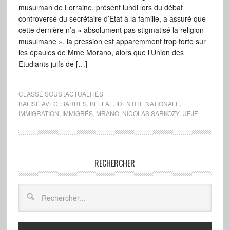
musulman de Lorraine, présent lundi lors du débat
controversé du secrétaire d’Etat à la famille, a assuré que
cette dernière n’a « absolument pas stigmatisé la religion
musulmane », la pression est apparemment trop forte sur
les épaules de Mme Morano, alors que l’Union des
Etudiants juifs de […]
CLASSÉ SOUS :
ACTUALITÉS
BALISÉ AVEC :
BARRÈS
,
BELLAL
,
IDENTITÉ NATIONALE
,
IMMIGRATION
,
IMMIGRÉS
,
MRANO
,
NICOLAS SARKOZY
,
UEJF
RECHERCHER