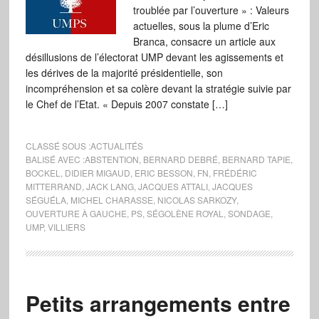
troublée par l’ouverture » : Valeurs
actuelles, sous la plume d’Eric
Branca, consacre un article aux
désillusions de l’électorat UMP devant les agissements et
les dérives de la majorité présidentielle, son
incompréhension et sa colère devant la stratégie suivie par
le Chef de l’Etat. « Depuis 2007 constate […]
CLASSÉ SOUS :
ACTUALITÉS
BALISÉ AVEC :
ABSTENTION
,
BERNARD DEBRÉ
,
BERNARD TAPIE
,
BOCKEL
,
DIDIER MIGAUD
,
ERIC BESSON
,
FN
,
FRÉDÉRIC
MITTERRAND
,
JACK LANG
,
JACQUES ATTALI
,
JACQUES
SÉGUÉLA
,
MICHEL CHARASSE
,
NICOLAS SARKOZY
,
OUVERTURE À GAUCHE
,
PS
,
SÉGOLÈNE ROYAL
,
SONDAGE
,
UMP
,
VILLIERS
Petits arrangements entre