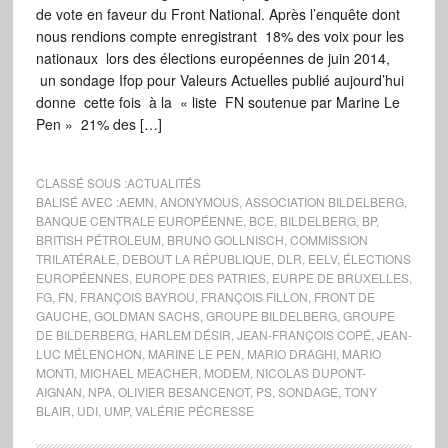
de vote en faveur du Front National. Après l’enquête dont
nous rendions compte enregistrant 18% des voix pour les
nationaux lors des élections européennes de juin 2014,
un sondage Ifop pour Valeurs Actuelles publié aujourd’hui
donne cette fois à la « liste FN soutenue par Marine Le
Pen » 21% des […]
CLASSÉ SOUS :
ACTUALITÉS
BALISÉ AVEC :
AEMN
,
ANONYMOUS
,
ASSOCIATION BILDELBERG
,
BANQUE CENTRALE EUROPÉENNE
,
BCE
,
BILDELBERG
,
BP
,
BRITISH PÉTROLEUM
,
BRUNO GOLLNISCH
,
COMMISSION
TRILATÉRALE
,
DEBOUT LA RÉPUBLIQUE
,
DLR
,
EELV
,
ÉLECTIONS
EUROPÉENNES
,
EUROPE DES PATRIES
,
EURPE DE BRUXELLES
,
FG
,
FN
,
FRANÇOIS BAYROU
,
FRANÇOIS FILLON
,
FRONT DE
GAUCHE
,
GOLDMAN SACHS
,
GROUPE BILDELBERG
,
GROUPE
DE BILDERBERG
,
HARLEM DÉSIR
,
JEAN-FRANÇOIS COPÉ
,
JEAN-
LUC MÉLENCHON
,
MARINE LE PEN
,
MARIO DRAGHI
,
MARIO
MONTI
,
MICHAEL MEACHER
,
MODEM
,
NICOLAS DUPONT-
AIGNAN
,
NPA
,
OLIVIER BESANCENOT
,
PS
,
SONDAGE
,
TONY
BLAIR
,
UDI
,
UMP
,
VALÉRIE PÉCRESSE