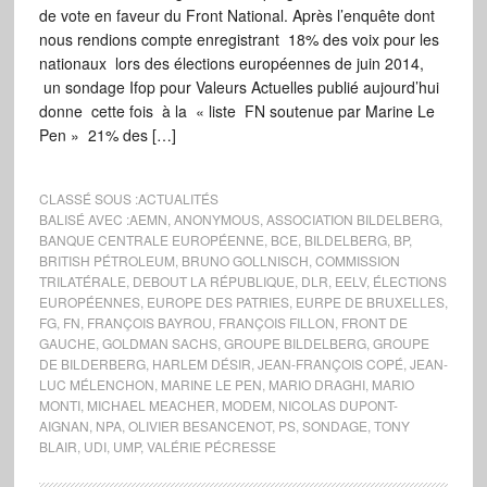
de vote en faveur du Front National. Après l’enquête dont
nous rendions compte enregistrant 18% des voix pour les
nationaux lors des élections européennes de juin 2014,
un sondage Ifop pour Valeurs Actuelles publié aujourd’hui
donne cette fois à la « liste FN soutenue par Marine Le
Pen » 21% des […]
CLASSÉ SOUS :
ACTUALITÉS
BALISÉ AVEC :
AEMN
,
ANONYMOUS
,
ASSOCIATION BILDELBERG
,
BANQUE CENTRALE EUROPÉENNE
,
BCE
,
BILDELBERG
,
BP
,
BRITISH PÉTROLEUM
,
BRUNO GOLLNISCH
,
COMMISSION
TRILATÉRALE
,
DEBOUT LA RÉPUBLIQUE
,
DLR
,
EELV
,
ÉLECTIONS
EUROPÉENNES
,
EUROPE DES PATRIES
,
EURPE DE BRUXELLES
,
FG
,
FN
,
FRANÇOIS BAYROU
,
FRANÇOIS FILLON
,
FRONT DE
GAUCHE
,
GOLDMAN SACHS
,
GROUPE BILDELBERG
,
GROUPE
DE BILDERBERG
,
HARLEM DÉSIR
,
JEAN-FRANÇOIS COPÉ
,
JEAN-
LUC MÉLENCHON
,
MARINE LE PEN
,
MARIO DRAGHI
,
MARIO
MONTI
,
MICHAEL MEACHER
,
MODEM
,
NICOLAS DUPONT-
AIGNAN
,
NPA
,
OLIVIER BESANCENOT
,
PS
,
SONDAGE
,
TONY
BLAIR
,
UDI
,
UMP
,
VALÉRIE PÉCRESSE