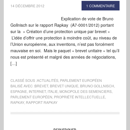
14 DÉCEMBRE 2012
1 COMMENTAIRE
Explication de vote de Bruno
Gollnisch sur le rapport Rapkay (A7-0001/2012) portant
sur la » Création d’une protection unique par brevet »
L’idée d’offrir une protection à moindre coût, au niveau de
l’Union européenne, aux inventions, n’est pas forcément
mauvaise en soi. Mais le paquet « brevet unitaire » tel qu’il
nous est présenté et malgré des années de négociations,
[…]
CLASSÉ SOUS :
ACTUALITÉS
,
PARLEMENT EUROPÉEN
BALISÉ AVEC :
BREVET
,
BREVET UNIQUE
,
BRUNO GOLLNISCH
,
ESPAGNE
,
INTERNET
,
ITALIE
,
MONOPOLE DES SEMENCIERS
,
PARLEMENT EUROPÉEN
,
PROPRIÉTÉ INTELLECTUELLE
,
RAPKAY
,
RAPPORT RAPKAY