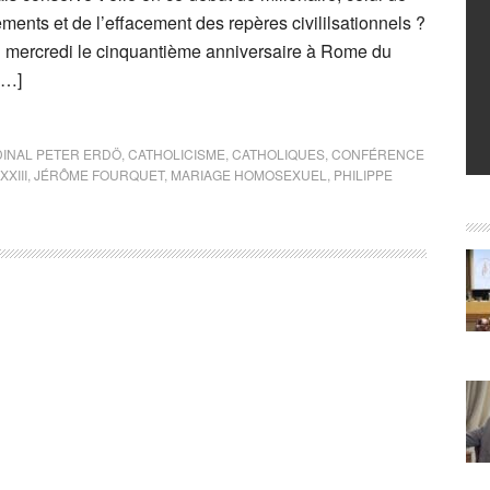
ments et de l’effacement des repères civililsationnels ?
 mercredi le cinquantième anniversaire à Rome du
[…]
INAL PETER ERDÖ
,
CATHOLICISME
,
CATHOLIQUES
,
CONFÉRENCE
XXIII
,
JÉRÔME FOURQUET
,
MARIAGE HOMOSEXUEL
,
PHILIPPE