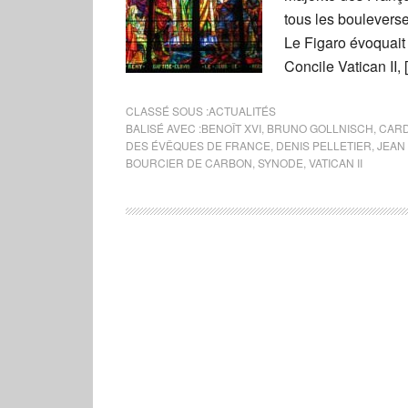
tous les bouleverse
Le Figaro évoquait
Concile Vatican II, 
CLASSÉ SOUS :
ACTUALITÉS
BALISÉ AVEC :
BENOÎT XVI
,
BRUNO GOLLNISCH
,
CARD
DES ÉVÊQUES DE FRANCE
,
DENIS PELLETIER
,
JEAN 
BOURCIER DE CARBON
,
SYNODE
,
VATICAN II