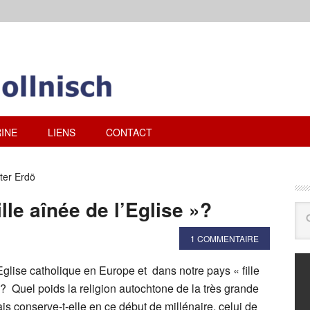
INE
LIENS
CONTACT
ter Erdö
lle aînée de l’Eglise »?
1 COMMENTAIRE
Eglise catholique en Europe et dans notre pays « fille
 ? Quel poids la religion autochtone de la très grande
is conserve-t-elle en ce début de millénaire, celui de