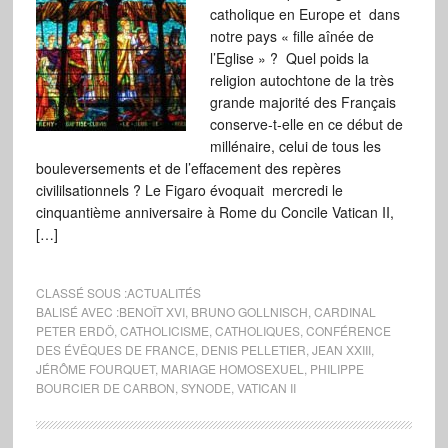
catholique en Europe et dans
notre pays « fille aînée de
l’Eglise » ? Quel poids la
religion autochtone de la très
grande majorité des Français
conserve-t-elle en ce début de
millénaire, celui de tous les
bouleversements et de l’effacement des repères
civililsationnels ? Le Figaro évoquait mercredi le
cinquantième anniversaire à Rome du Concile Vatican II,
[…]
CLASSÉ SOUS :
ACTUALITÉS
BALISÉ AVEC :
BENOÎT XVI
,
BRUNO GOLLNISCH
,
CARDINAL
PETER ERDÖ
,
CATHOLICISME
,
CATHOLIQUES
,
CONFÉRENCE
DES ÉVÊQUES DE FRANCE
,
DENIS PELLETIER
,
JEAN XXIII
,
JÉRÔME FOURQUET
,
MARIAGE HOMOSEXUEL
,
PHILIPPE
BOURCIER DE CARBON
,
SYNODE
,
VATICAN II