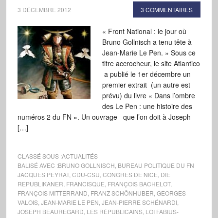
3 DÉCEMBRE 2012
3 COMMENTAIRES
« Front National : le jour où
Bruno Gollnisch a tenu tête à
Jean-Marie Le Pen. » Sous ce
titre accrocheur, le site Atlantico
a publié le 1er décembre un
premier extrait (un autre est
prévu) du livre « Dans l’ombre
des Le Pen : une histoire des
numéros 2 du FN ». Un ouvrage que l’on doit à Joseph
[…]
CLASSÉ SOUS :
ACTUALITÉS
BALISÉ AVEC :
BRUNO GOLLNISCH
,
BUREAU POLITIQUE DU FN
JACQUES PEYRAT
,
CDU-CSU
,
CONGRÈS DE NICE
,
DIE
REPUBLIKANER
,
FRANCISQUE
,
FRANÇOIS BACHELOT
,
FRANÇOIS MITTERRAND
,
FRANZ SCHÖNHUBER
,
GEORGES
VALOIS
,
JEAN-MARIE LE PEN
,
JEAN-PIERRE SCHÉNARDI
,
JOSEPH BEAUREGARD
,
LES RÉPUBLICAINS
,
LOI FABIUS-