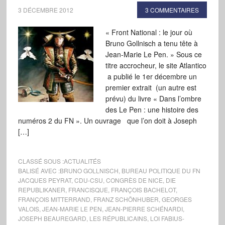
3 DÉCEMBRE 2012
3 COMMENTAIRES
« Front National : le jour où
Bruno Gollnisch a tenu tête à
Jean-Marie Le Pen. » Sous ce
titre accrocheur, le site Atlantico
a publié le 1er décembre un
premier extrait (un autre est
prévu) du livre « Dans l’ombre
des Le Pen : une histoire des
numéros 2 du FN ». Un ouvrage que l’on doit à Joseph
[…]
CLASSÉ SOUS :
ACTUALITÉS
BALISÉ AVEC :
BRUNO GOLLNISCH
,
BUREAU POLITIQUE DU FN
JACQUES PEYRAT
,
CDU-CSU
,
CONGRÈS DE NICE
,
DIE
REPUBLIKANER
,
FRANCISQUE
,
FRANÇOIS BACHELOT
,
FRANÇOIS MITTERRAND
,
FRANZ SCHÖNHUBER
,
GEORGES
VALOIS
,
JEAN-MARIE LE PEN
,
JEAN-PIERRE SCHÉNARDI
,
JOSEPH BEAUREGARD
,
LES RÉPUBLICAINS
,
LOI FABIUS-