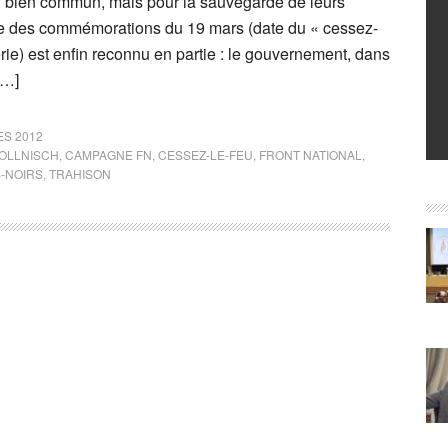
du bien commun, mais pour la sauvegarde de leurs
le des commémorations du 19 mars (date du « cessez-
rie) est enfin reconnu en partie : le gouvernement, dans
[…]
ES 2012
OLLNISCH
,
CAMPAGNE FN
,
CESSEZ-LE-FEU
,
FRONT NATIONAL
,
S-NOIRS
,
TRAHISON