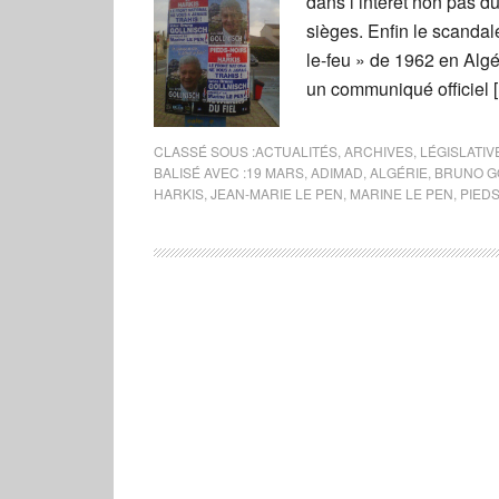
dans l’intérêt non pas 
sièges. Enfin le scanda
le-feu » de 1962 en Algé
un communiqué officiel 
CLASSÉ SOUS :
ACTUALITÉS
,
ARCHIVES
,
LÉGISLATIV
BALISÉ AVEC :
19 MARS
,
ADIMAD
,
ALGÉRIE
,
BRUNO G
HARKIS
,
JEAN-MARIE LE PEN
,
MARINE LE PEN
,
PIED