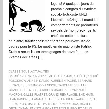
leçons! A quelques jours du
prochain congrès du syndicat
socialo-trotskyste UNEF,
Libération dézinguait mardi les
comportements de prédateurs
sexuels de (nombreux) petits
chefs de cette structure
étudiante, traditionnellement grande pourvoyeuse de
cadres pour le PS. Le quotidien du macroniste Patrick
Drahi a recueilli «les témoignages de seize femmes
victimes déclarées […]
CLASSÉ SOUS :
ACTUALITÉS
BALISÉ AVEC :
ALAIN JUPPÉ
,
ALBERT CAMUS
,
ALGÉRIE
,
ANDRÉ
POSOKHOW
,
ANNE HIDALGO
,
AURÉLIEN TACHÉ
,
BERNARD
LUGAN
,
BHL
,
BRUNO GOLLNISCH
,
CAROLINE DE HAAS
,
CHARITY BUSINESS
,
CHARLES MAURRAS
,
EMMANUEL
MACRON
,
GILLES PLATRET
,
GRAND REMPLACEMENT
,
HAÏTI
,
JEAN RASPAIL
,
JEAN-MARIE LE PEN
,
LAURENT WAUQUIEZ
,
LR
,
LREM
,
LYON
,
MAIRIE DE PARIS
,
MARION ODERDA
,
MICHEL
DÉON
,
OXFAM
,
PAKISTAN
,
PONT D'ARCOLE
,
PROJET DE LOI