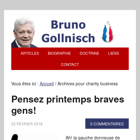
ARTICLES
BIOGRAPHIE
DOCTRINE
LIENS
CONTACT
Vous êtes ici :
Accueil
/
Archives pour charity business
Pensez printemps braves
gens!
22 FÉVRIER 2018
5 COMMENTAIRES
Ah! la gauche donneuse de