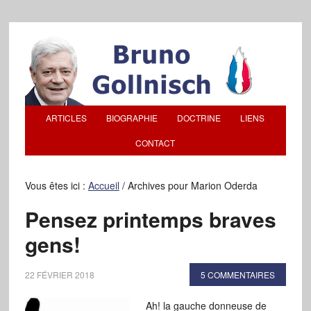
ARTICLES
BIOGRAPHIE
DOCTRINE
LIENS
CONTACT
Vous êtes ici :
Accueil
/
Archives pour Marion Oderda
Pensez printemps braves
gens!
22 FÉVRIER 2018
5 COMMENTAIRES
Ah! la gauche donneuse de