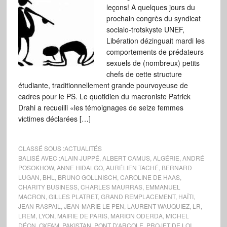
leçons! A quelques jours du
prochain congrès du syndicat
socialo-trotskyste UNEF,
Libération dézinguait mardi les
comportements de prédateurs
sexuels de (nombreux) petits
chefs de cette structure
étudiante, traditionnellement grande pourvoyeuse de
cadres pour le PS. Le quotidien du macroniste Patrick
Drahi a recueilli «les témoignages de seize femmes
victimes déclarées […]
CLASSÉ SOUS :
ACTUALITÉS
BALISÉ AVEC :
ALAIN JUPPÉ
,
ALBERT CAMUS
,
ALGÉRIE
,
ANDRÉ
POSOKHOW
,
ANNE HIDALGO
,
AURÉLIEN TACHÉ
,
BERNARD
LUGAN
,
BHL
,
BRUNO GOLLNISCH
,
CAROLINE DE HAAS
,
CHARITY BUSINESS
,
CHARLES MAURRAS
,
EMMANUEL
MACRON
,
GILLES PLATRET
,
GRAND REMPLACEMENT
,
HAÏTI
,
JEAN RASPAIL
,
JEAN-MARIE LE PEN
,
LAURENT WAUQUIEZ
,
LR
,
LREM
,
LYON
,
MAIRIE DE PARIS
,
MARION ODERDA
,
MICHEL
DÉON
,
OXFAM
,
PAKISTAN
,
PONT D'ARCOLE
,
PROJET DE LOI