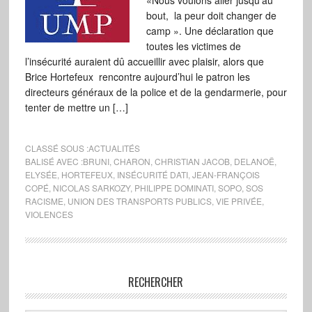
«Nous voulons aller jusqu’au
bout, la peur doit changer de
camp ». Une déclaration que
toutes les victimes de
l’insécurité auraient dû accueillir avec plaisir, alors que
Brice Hortefeux rencontre aujourd’hui le patron les
directeurs généraux de la police et de la gendarmerie, pour
tenter de mettre un […]
CLASSÉ SOUS :
ACTUALITÉS
BALISÉ AVEC :
BRUNI
,
CHARON
,
CHRISTIAN JACOB
,
DELANOË
,
ELYSÉE
,
HORTEFEUX
,
INSÉCURITÉ DATI
,
JEAN-FRANÇOIS
COPÉ
,
NICOLAS SARKOZY
,
PHILIPPE DOMINATI
,
SOPO
,
SOS
RACISME
,
UNION DES TRANSPORTS PUBLICS
,
VIE PRIVÉE
,
VIOLENCES
RECHERCHER