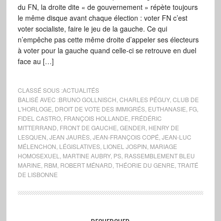
du FN, la droite dite « de gouvernement » répète toujours
le même disque avant chaque élection : voter FN c’est
voter socialiste, faire le jeu de la gauche. Ce qui
n’empêche pas cette même droite d’appeler ses électeurs
à voter pour la gauche quand celle-ci se retrouve en duel
face au […]
CLASSÉ SOUS :
ACTUALITÉS
BALISÉ AVEC :
BRUNO GOLLNISCH
,
CHARLES PÉGUY
,
CLUB DE
L'HORLOGE
,
DROIT DE VOTE DES IMMIGRÉS
,
EUTHANASIE
,
FG
,
FIDEL CASTRO
,
FRANÇOIS HOLLANDE
,
FRÉDÉRIC
MITTERRAND
,
FRONT DE GAUCHE
,
GENDER
,
HENRY DE
LESQUEN
,
JEAN JAURÈS
,
JEAN-FRANÇOIS COPÉ
,
JEAN-LUC
MÉLENCHON
,
LÉGISLATIVES
,
LIONEL JOSPIN
,
MARIAGE
HOMOSEXUEL
,
MARTINE AUBRY
,
PS
,
RASSEMBLEMENT BLEU
MARINE
,
RBM
,
ROBERT MÉNARD
,
THÉORIE DU GENRE
,
TRAITÉ
DE LISBONNE