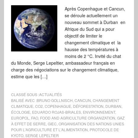
Après Copenhague et Cancun,
se déroule actuellement un
nouveau sommet à Durban en
Afrique du Sud qui a pour
objectif de limiter le
changement climatique et la
hausse des températures à
moins de 2 °C. Invité du chat
du Monde, Serge Lepeltier, ambassadeur français en
charge des négociations sur le changement climatique,
estime que les […]
CLASSÉ SOUS :
ACTUALITÉS
BALISÉ AVEC :
BRUNO GOLLNISCH
,
CANCUN
,
CHANGEMENT
CLIMATIQUE
,
CO2
,
COPENHAGUE
,
DÉFORESTATION
,
DURBAN
,
ÉCOLOGIE
,
EDUARDO ROJAS-BRIALES
,
ENVIRONNEMENT
,
EUROPOL
,
FAO
,
FOOD AND AGRICULTURE ORGANIZATION
,
GAZ
À EFFET DE SERRE
,
GIEC
,
ORGANISATION DES NATIONS UNIES
POUR L'AGRICULTURE ET L'ALIMENTATION
,
PROTOCOLE DE
KYOTO
,
SERGE LEPELTIER