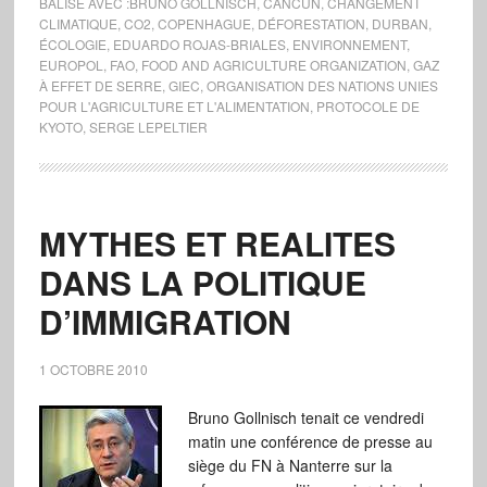
BALISÉ AVEC :
BRUNO GOLLNISCH
,
CANCUN
,
CHANGEMENT
CLIMATIQUE
,
CO2
,
COPENHAGUE
,
DÉFORESTATION
,
DURBAN
,
ÉCOLOGIE
,
EDUARDO ROJAS-BRIALES
,
ENVIRONNEMENT
,
EUROPOL
,
FAO
,
FOOD AND AGRICULTURE ORGANIZATION
,
GAZ
À EFFET DE SERRE
,
GIEC
,
ORGANISATION DES NATIONS UNIES
POUR L'AGRICULTURE ET L'ALIMENTATION
,
PROTOCOLE DE
KYOTO
,
SERGE LEPELTIER
MYTHES ET REALITES
DANS LA POLITIQUE
D’IMMIGRATION
1 OCTOBRE 2010
Bruno Gollnisch tenait ce vendredi
matin une conférence de presse au
siège du FN à Nanterre sur la