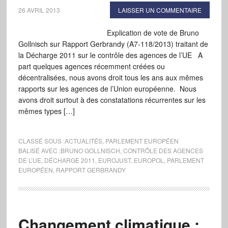
26 AVRIL 2013
LAISSER UN COMMENTAIRE
Explication de vote de Bruno
Gollnisch sur Rapport Gerbrandy (A7-118/2013) traitant de
la Décharge 2011 sur le contrôle des agences de l’UE A
part quelques agences récemment créées ou
décentralisées, nous avons droit tous les ans aux mêmes
rapports sur les agences de l’Union européenne. Nous
avons droit surtout à des constatations récurrentes sur les
mêmes types […]
CLASSÉ SOUS :
ACTUALITÉS
,
PARLEMENT EUROPÉEN
BALISÉ AVEC :
BRUNO GOLLNISCH
,
CONTRÔLE DES AGENCES
DE L’UE
,
DÉCHARGE 2011
,
EUROJUST
,
EUROPOL
,
PARLEMENT
EUROPÉEN
,
RAPPORT GERBRANDY
Changement climatique :