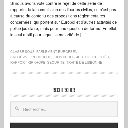
Si nous avons voté contre le rejet de cette série de
rapports de la commission des libertés civiles, ce n’est pas
à cause du contenu des propositions réglementaires
concernées, qui portent sur Europol et d’autres activités de
police judiciaire, mais pour une question de forme. En effet,
le seul motif pour lequel la majorité de […]
CLASSÉ SOUS :
PARLEMENT EUROPÉEN
BALISÉ AVEC :
EUROPOL
,
FRONTIÈRES
,
JUSTICE
,
LIBERTÉS
,
RAPPORT KIRKHOPE
,
SÉCURITÉ
,
TRAITÉ DE LISBONNE
RECHERCHER