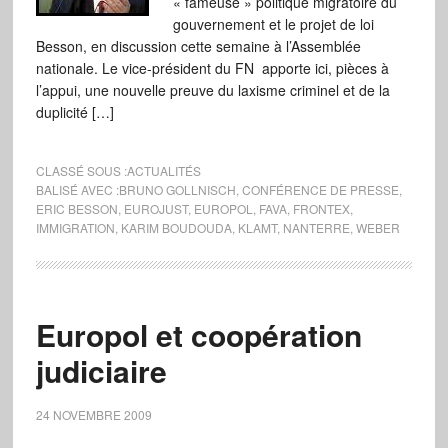
« fameuse » politique migratoire du
gouvernement et le projet de loi
Besson, en discussion cette semaine à l’Assemblée
nationale. Le vice-président du FN apporte ici, pièces à
l’appui, une nouvelle preuve du laxisme criminel et de la
duplicité […]
CLASSÉ SOUS :
ACTUALITÉS
BALISÉ AVEC :
BRUNO GOLLNISCH
,
CONFÉRENCE DE PRESSE
,
ERIC BESSON
,
EUROJUST
,
EUROPOL
,
FAVA
,
FRONTEX
,
IMMIGRATION
,
KARIM BOUDOUDA
,
KLAMT
,
NANTERRE
,
WEBER
Europol et coopération
judiciaire
24 NOVEMBRE 2009