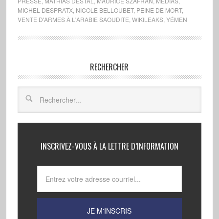
PRESSE
,
MATHIAS DESTAL
,
MAURICE SZAFRAN
,
MEDIAS
,
MICHEL DESPRATX
,
NICOLE BELLOUBET
,
PEINE DE MORT
,
VENTE D'ARMES À L'ARABIE SAOUDITE
,
WIKILEAKS
,
YÉMEN
RECHERCHER
INSCRIVEZ-VOUS À LA LETTRE D’INFORMATION