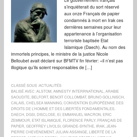
Le gouvernement français
s’inquiéterait du sort réservé
aux onze Français de papier
condamnés à mort en Irak ces
dernières semaines pour leur
appartenance à l’organisation
terroriste baptisée Etat
Islamique (Daech). Au nom des
immortels principes, le ministre de la justice Nicole
Belloubet avait déclaré sur BFMTV fin février: «il n’est pas
illogique qu’ils soient responsables de […]
CLASSÉ SOUS :
ACTUALITÉS
BALISÉ AVEC :
ALSTOM
,
AMNESTY INTERRNATIONAL
,
ARABIE
SAOUDITE
,
BELFORT
,
BENOIT COLLOMBAT
,
BRUNO GOLLNISCH
,
CALAIS
,
CHELSEA MANNING
,
CONVENTION EUROPÉENNE DES
DROITS DE L’HOMME ET DES LIBERTÉS FONDAMENTALES
,
DAECH
,
DGSI
,
DISCLOSE
,
EI
,
EMMANUEL MACRON
,
ERIC
ZEMMOUR
,
ETAT ISLAMIQUE
,
FLORENCE PARLY
,
FRANÇAIS DE
PAPIER
,
GEOFFREY LIVOLSI
,
GRANDE-SYNTHE
,
IRAK
,
JEAN-
PIERRE CHEVÈNEMENT
,
JULIAN ASSANGE
,
LIBERTÉ DE LA