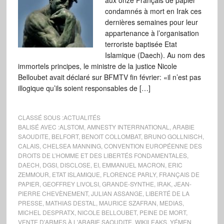
aux onze Français de papier
condamnés à mort en Irak ces
dernières semaines pour leur
appartenance à l’organisation
terroriste baptisée Etat
Islamique (Daech). Au nom des
immortels principes, le ministre de la justice Nicole
Belloubet avait déclaré sur BFMTV fin février: «il n’est pas
illogique qu’ils soient responsables de […]
CLASSÉ SOUS :
ACTUALITÉS
BALISÉ AVEC :
ALSTOM
,
AMNESTY INTERRNATIONAL
,
ARABIE
SAOUDITE
,
BELFORT
,
BENOIT COLLOMBAT
,
BRUNO GOLLNISCH
,
CALAIS
,
CHELSEA MANNING
,
CONVENTION EUROPÉENNE DES
DROITS DE L’HOMME ET DES LIBERTÉS FONDAMENTALES
,
DAECH
,
DGSI
,
DISCLOSE
,
EI
,
EMMANUEL MACRON
,
ERIC
ZEMMOUR
,
ETAT ISLAMIQUE
,
FLORENCE PARLY
,
FRANÇAIS DE
PAPIER
,
GEOFFREY LIVOLSI
,
GRANDE-SYNTHE
,
IRAK
,
JEAN-
PIERRE CHEVÈNEMENT
,
JULIAN ASSANGE
,
LIBERTÉ DE LA
PRESSE
,
MATHIAS DESTAL
,
MAURICE SZAFRAN
,
MEDIAS
,
MICHEL DESPRATX
,
NICOLE BELLOUBET
,
PEINE DE MORT
,
VENTE D'ARMES À L'ARABIE SAOUDITE
,
WIKILEAKS
,
YÉMEN